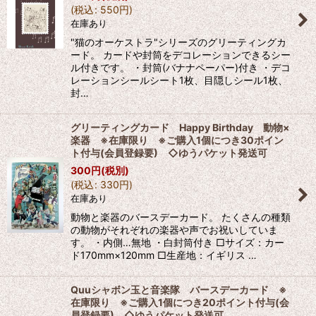
(
税込
:
550
円
)
在庫あり
"猫のオーケストラ"シリーズのグリーティングカ
ード。 カードや封筒をデコレーションできるシー
ル付きです。 ・封筒(バナナペーパー)付き ・デコ
レーションシールシート1枚、目隠しシール1枚、
封…
グリーティングカード Happy Birthday 動物×
楽器 ※在庫限り ※ご購入1個につき30ポイン
ト付与(会員登録要) ◇ゆうパケット発送可
300
円
(税別)
(
税込
:
330
円
)
在庫あり
動物と楽器のバースデーカード。 たくさんの種類
の動物がそれぞれの楽器や声でお祝いしていま
す。 ・内側…無地 ・白封筒付き □サイズ：カー
ド170mm×120mm □生産地：イギリス …
Quuシャボン玉と音楽隊 バースデーカード ※
在庫限り ※ご購入1個につき20ポイント付与(会
員登録要) ◇ゆうパケット発送可