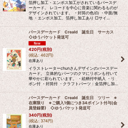
箔押し加工・エンボス加工がされているバースデ
ーカード。 レコードを中心に音楽に関わるものが
デザインされています。 ・封筒の色/白 ・中面/無
地 ・エンボス加工、箔押し加工あり □サイ…
バースデーカード Creald 誕生日 サーカス
◇ゆうパケット発送可
420
円
(税別)
(
税込
:
462
円
)
在庫あり
イラストレーターchunさんデザインのバースデー
カード。 立体的なパーツのクマにリボンも付いて
華やかに彩られています。 ・絵柄付中紙入 ・リ
ボン付 ・封筒付 ・クラフトパーツ：金箔押し加…
バースデーカード Creald 誕生日 ツリー ※
在庫限り ※ご購入1個につき34ポイント付与(会
員登録要) ◇ゆうパケット発送可
340
円
(税別)
(
税込
:
374
円
)
在庫あり