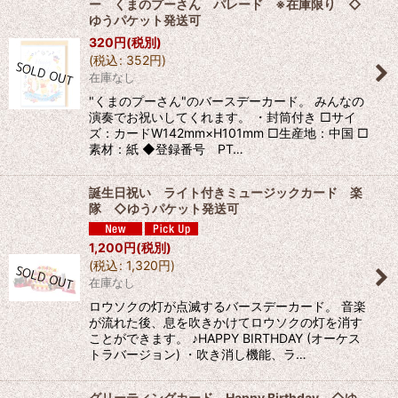
ー くまのプーさん パレード ※在庫限り ◇
ゆうパケット発送可
320
円
(税別)
(
税込
:
352
円
)
在庫なし
"くまのプーさん"のバースデーカード。 みんなの
演奏でお祝いしてくれます。 ・封筒付き □サイ
ズ：カードW142mm×H101mm □生産地：中国 □
素材：紙 ◆登録番号 PT…
誕生日祝い ライト付きミュージックカード 楽
隊 ◇ゆうパケット発送可
1,200
円
(税別)
(
税込
:
1,320
円
)
在庫なし
ロウソクの灯が点滅するバースデーカード。 音楽
が流れた後、息を吹きかけてロウソクの灯を消す
ことができます。 ♪HAPPY BIRTHDAY (オーケス
トラバージョン) ・吹き消し機能、ラ…
グリーティングカード Happy Birthday ◇ゆ