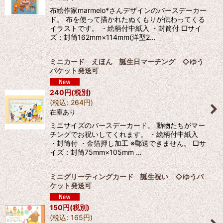
布絵作家marmelo*さんデザインのバースデーカー
ド。 布を使って描かれたぬくもりが伝わってくる
イラストです。 ・絵柄付中紙入 ・封筒付 □サイ
ズ：封筒162mm×114mm(洋型2…
ミニカード えほん 誕生日マーチング ◇ゆう
パケット発送可
240
円
(税別)
(
税込
:
264
円
)
在庫あり
ミニサイズのバースデーカード。 動物たちがマー
チングでお祝いしてくれます。 ・絵柄付中紙入
・封筒付 ・金箔押し加工 ※郵送できません。 □サ
イズ：封筒75mm×105mm …
ミニグリーティングカード 誕生祝い ◇ゆうパ
ケット発送可
150
円
(税別)
(
税込
:
165
円
)