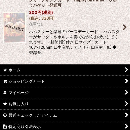
うパケット発送可
300
円
(税別)
(
税込
:
330
円
)
在庫なし
ハムスターと楽器のバースデーカード。 ハムスタ
ーがサックスやホルンを奏でながらお祝いしてく
れます。 ・封筒(黄)付き □サイズ：カード
167×120mm □生産地：アメリカ □素材：紙 ◆
登録番…
ホーム
ショッピングカート
マイページ
お気に入り
最近チェックしたアイテム
特定商取引法表示