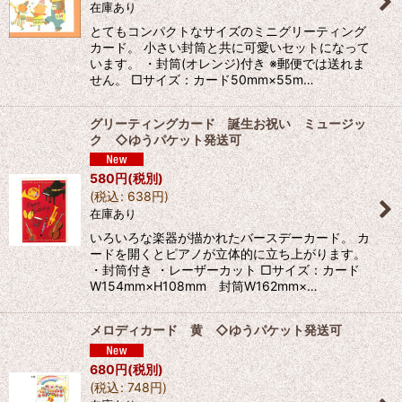
在庫あり
とてもコンパクトなサイズのミニグリーティング
カード。 小さい封筒と共に可愛いセットになって
います。 ・封筒(オレンジ)付き ※郵便では送れま
せん。 □サイズ：カード50mm×55m…
グリーティングカード 誕生お祝い ミュージッ
ク ◇ゆうパケット発送可
580
円
(税別)
(
税込
:
638
円
)
在庫あり
いろいろな楽器が描かれたバースデーカード。 カ
ードを開くとピアノが立体的に立ち上がります。
・封筒付き ・レーザーカット □サイズ：カード
W154mm×H108mm 封筒W162mm×…
メロディカード 黄 ◇ゆうパケット発送可
680
円
(税別)
(
税込
:
748
円
)