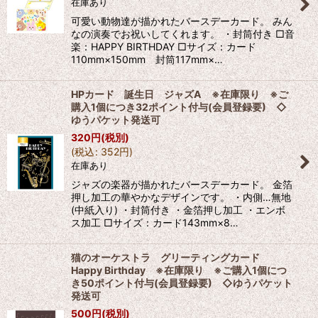
在庫あり
可愛い動物達が描かれたバースデーカード。 みん
なの演奏でお祝いしてくれます。 ・封筒付き □音
楽：HAPPY BIRTHDAY □サイズ：カード
110mm×150mm 封筒117mm×…
HPカード 誕生日 ジャズA ※在庫限り ※ご
購入1個につき32ポイント付与(会員登録要) ◇
ゆうパケット発送可
320
円
(税別)
(
税込
:
352
円
)
在庫あり
ジャズの楽器が描かれたバースデーカード。 金箔
押し加工の華やかなデザインです。 ・内側…無地
(中紙入り) ・封筒付き ・金箔押し加工 ・エンボ
ス加工 □サイズ：カード143mm×8…
猫のオーケストラ グリーティングカード
Happy Birthday ※在庫限り ※ご購入1個につ
き50ポイント付与(会員登録要) ◇ゆうパケット
発送可
500
円
(税別)