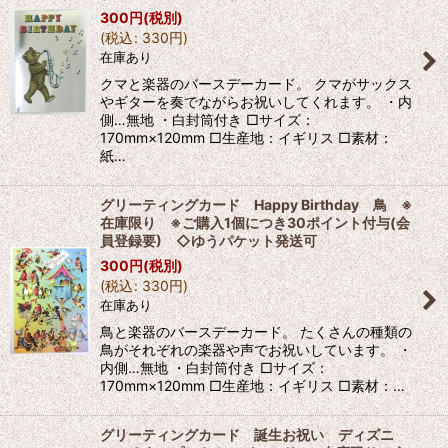
300
円
(税別)
(
税込
:
330
円
)
在庫あり
クマと楽器のバースデーカード。 クマがサックス
やギターを奏でながらお祝いしてくれます。 ・内
側…無地 ・白封筒付き □サイズ：
170mm×120mm □生産地：イギリス □素材：
紙…
グリーティングカード Happy Birthday 鳥 ※
在庫限り ※ご購入1個につき30ポイント付与(会
員登録要) ◇ゆうパケット発送可
300
円
(税別)
(
税込
:
330
円
)
在庫あり
鳥と楽器のバースデーカード。 たくさんの種類の
鳥がそれぞれの楽器や声でお祝いしています。 ・
内側…無地 ・白封筒付き □サイズ：
170mm×120mm □生産地：イギリス □素材：…
グリーティングカード 誕生お祝い ディズニ