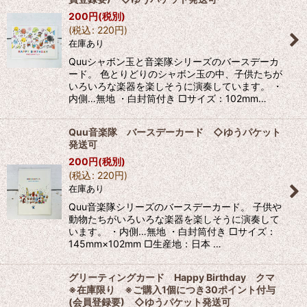
200
円
(税別)
(
税込
:
220
円
)
在庫あり
Quuシャボン玉と音楽隊シリーズのバースデーカ
ード。 色とりどりのシャボン玉の中、子供たちが
いろいろな楽器を楽しそうに演奏しています。 ・
内側…無地 ・白封筒付き □サイズ：102mm…
Quu音楽隊 バースデーカード ◇ゆうパケット
発送可
200
円
(税別)
(
税込
:
220
円
)
在庫あり
Quu音楽隊シリーズのバースデーカード。 子供や
動物たちがいろいろな楽器を楽しそうに演奏して
います。 ・内側…無地 ・白封筒付き □サイズ：
145mm×102mm □生産地：日本 …
グリーティングカード Happy Birthday クマ
※在庫限り ※ご購入1個につき30ポイント付与
(会員登録要) ◇ゆうパケット発送可