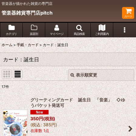
管楽器が描かれた雑貨の専門店
管楽器雑貨専門店pitch
カート
カテゴリ
楽器別
マイページ
商品検索
ご利用案内
ホーム
>
手紙・カード
>
カード：誕生日
カード：誕生日
表示順変更
閉じる
17
件
表示数
:
グリーティングカード 誕生日 「音楽」 ◇ゆ
うパケット発送可
並び順
:
350
円
(税別)
(
税込
:
385
円
)
絞り込む
在庫数 1点