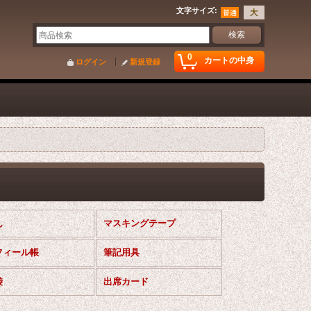
文字サイズ
:
0
カートの中身
ログイン
新規登録
ん
マスキングテープ
フィール帳
筆記用具
袋
出席カード