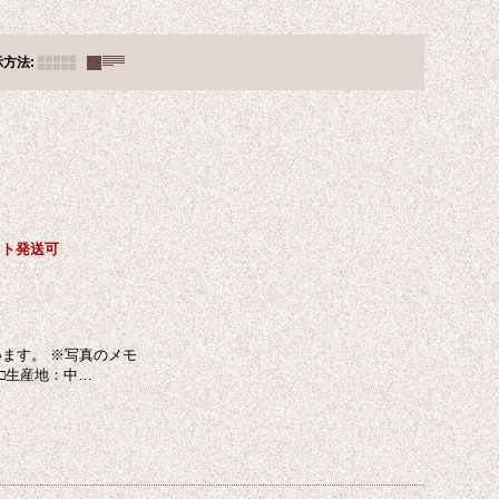
示方法
:
ット発送可
ています。 ※写真のメモ
 □生産地：中…