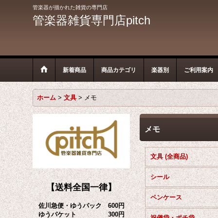
管楽器が描かれた雑貨の専門店
管楽器雑貨専門店pitch
新着商品
商品カテゴリ
楽器別
ご利用案内
ホーム
>
文具
>
メモ
メモ
文具 (全商品)
シール
【送料全国一律】
ペンケース
佐川急便・ゆうパック 600円
ゆうパケット 300円
祝儀袋・ポチ袋