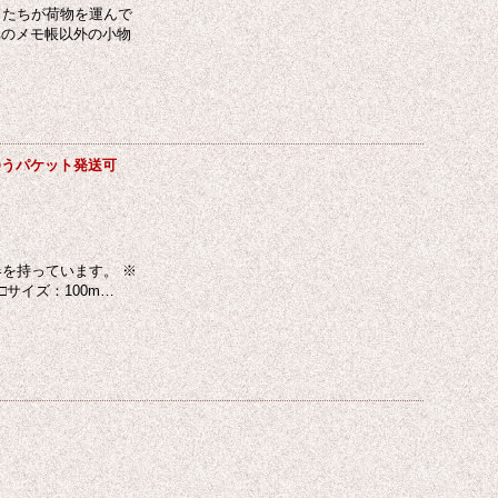
ネコたちが荷物を運んで
真のメモ帳以外の小物
◇ゆうパケット発送可
楽器を持っています。 ※
□サイズ：100m…