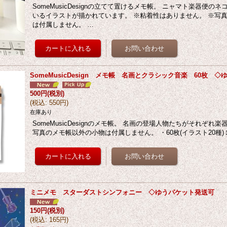
SomeMusicDesignの立てて置けるメモ帳。 ニャマト楽器便の
いるイラストが描かれています。 ※粘着性はありません。 ※写
は付属しません。 …
SomeMusicDesign メモ帳 名画とクラシック音楽 60枚 
500円
(税別)
(
税込
:
550円
)
在庫あり
SomeMusicDesignのメモ帳。 名画の登場人物たちがそれぞれ
写真のメモ帳以外の小物は付属しません。 ・60枚(イラスト20種) 
ミニメモ スターダストシンフォニー ◇ゆうパケット発送可
150円
(税別)
(
税込
:
165円
)