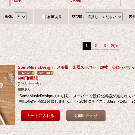
画像
:
並び順
:
在庫あり
表
1
2
3
次
»
SomeMusicDesign メモ帳 楽器スーパー 20枚 ◇ゆうパケ
600円
(税別)
(
税込
:
660円
)
在庫あり
SomeMusicDesignのメモ帳。 スーパーで新鮮な楽器が売られ
帳以外の小物は付属しません。 ・20枚 □サイズ：88mm×145mm