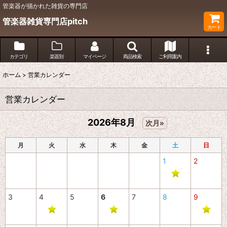
管楽器が描かれた雑貨の専門店
管楽器雑貨専門店pitch
カート
カテゴリ
楽器別
マイページ
商品検索
ご利用案内
ホーム
>
営業カレンダー
営業カレンダー
2026年8月
次月»
月
火
水
木
金
土
日
1
2
3
4
5
6
7
8
9