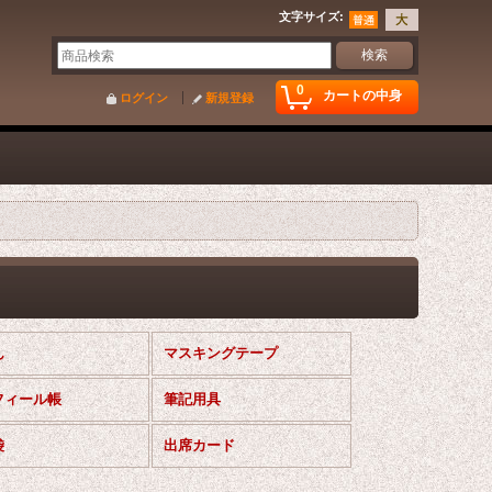
文字サイズ
:
0
カートの中身
ログイン
新規登録
ん
マスキングテープ
フィール帳
筆記用具
袋
出席カード