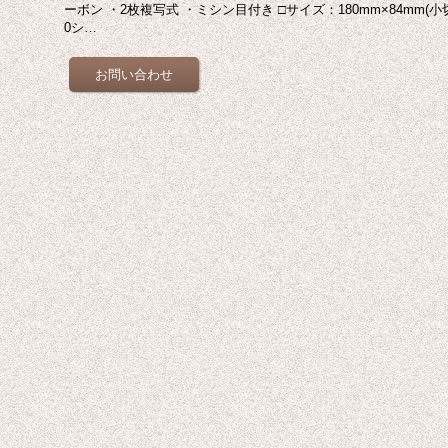
ーボン ・2枚複写式 ・ミシン目付き □サイズ：180mm×84mm(小
0シ…