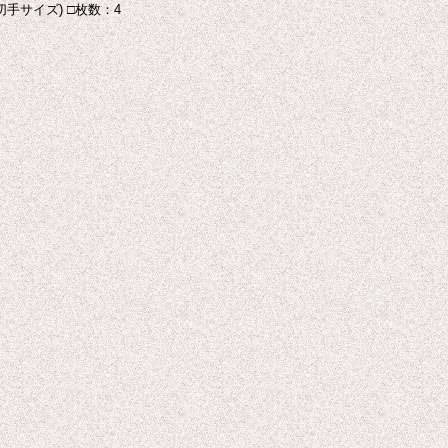
切手サイズ) □枚数：4