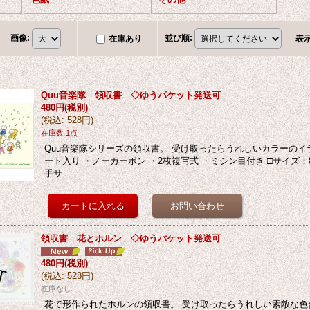
画像
:
並び順
:
在庫あり
表
Quu音楽隊 領収書 ◇ゆうパケット発送可
480円
(税別)
(
税込
:
528円
)
在庫数 1点
Quu音楽隊シリーズの領収書。 受け取ったらうれしいカラーのイラ
ート入り ・ノーカーボン ・2枚複写式 ・ミシン目付き □サイズ：84
手サ…
領収書 花とホルン ◇ゆうパケット発送可
480円
(税別)
(
税込
:
528円
)
在庫なし
花で形作られたホルンの領収書。 受け取ったらうれしい素敵な色