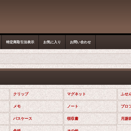
特定商取引法表示
お気に入り
お問い合わせ
クリップ
マグネット
ふせ
メモ
ノート
プロ
パスケース
領収書
月謝
色紙
その他