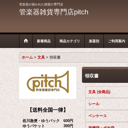
管楽器が描かれた雑貨の専門店
管楽器雑貨専門店pitch
新着商品
商品カテゴリ
楽器別
ご利用案内
ホーム
>
文具
>
領収書
領収書
文具 (全商品)
シール
【送料全国一律】
ペンケース
佐川急便・ゆうパック 600円
ゆうパケット 300円
祝儀袋・ポチ袋