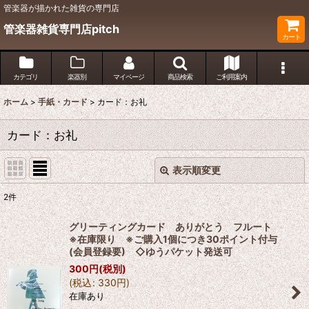
管楽器が描かれた雑貨の専門店
管楽器雑貨専門店pitch
カート
カテゴリ
楽器別
マイページ
商品検索
ご利用案内
ホーム
>
手紙・カード
>
カード：お礼
カード：お礼
表示順変更
閉じる
2
件
表示数
:
グリーティングカード ありがとう フルート
※在庫限り ※ご購入1個につき30ポイント付与
並び順
:
(会員登録要) ◇ゆうパケット発送可
300
円
(税別)
(
税込
:
330
円
)
絞り込む
在庫あり