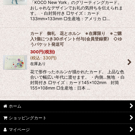
「KOCO New York」のグリーティングカード。
おしゃれなデザインでお礼の気持ちを伝えられま
す。 ・白封筒付き □サイズ：カード
133mm×133mm □生産地：アメリカ □…
カード 御礼 花とホルン ※在庫限り ※ご購
入1個につき30ポイント付与(会員登録要) ◇ゆ
うパケット発送可
300
円
(税別)
(
税込
:
330
円
)
在庫あり
花で形作ったホルンが描かれたカード。 上品な色
合いで幅広い年代に渡せます。 ・内側…無地 ・白
封筒付き □サイズ：カード145×102mm 封筒
155×108mm □生産地：日本 …
ホーム
ショッピングカート
マイページ