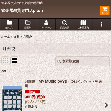
管楽器が描かれた雑貨の専門店
管楽器雑貨専門店pitch
カート
カテゴリ
楽器別
マイページ
商品検索
ご利用案内
ホーム
>
文具
>
月謝袋
月謝袋
表示順変更
閉じる
29
件
表示数
:
月謝袋 MY MUSIC DAYS ◇ゆうパケット発送
可
並び順
:
350
円
(税別)
(
税込
:
385
円
)
絞り込む
在庫あり