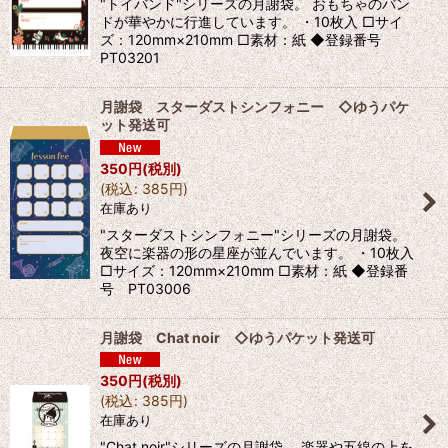
"トイバンド"シリーズの月謝袋。 おもちゃのバン
ドが華やかに行進しています。 ・10枚入 □サイ
ズ：120mm×210mm □素材：紙 ◆登録番号
PT03201
月謝袋 スターダストシンフォニー ◇ゆうパケ
ット発送可
350
円
(税別)
(
税込
:
385
円
)
在庫あり
"スターダストシンフォニー"シリーズの月謝袋。
夜空に楽器の形の星座が並んでいます。 ・10枚入
□サイズ：120mm×210mm □素材：紙 ◆登録番
号 PT03006
月謝袋 Chat noir ◇ゆうパケット発送可
350
円
(税別)
(
税込
:
385
円
)
在庫あり
"Chat noir"シリーズの月謝袋。 楽器や五線の上を