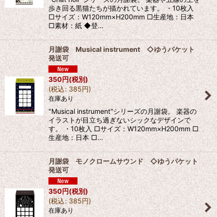
歩き回る黒猫たちが描かれています。 ・10枚入
□サイズ：W120mm×H200mm □生産地：日本
□素材：紙 ◆登…
月謝袋 Musical instrument ◇ゆうパケット
発送可
350
円
(税別)
(
税込
:
385
円
)
在庫あり
"Musical instrument"シリーズの月謝袋。 楽器の
イラストが目立ち過ぎないシックなデザインで
す。 ・10枚入 □サイズ：W120mm×H200mm □
生産地：日本 □…
月謝袋 モノクロームサウンド ◇ゆうパケット
発送可
350
円
(税別)
(
税込
:
385
円
)
在庫あり