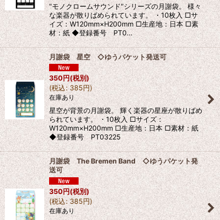
"モノクロームサウンド"シリーズの月謝袋。 様々
な楽器が散りばめられています。 ・10枚入 □サ
イズ：W120mm×H200mm □生産地：日本 □素
材：紙 ◆登録番号 PT0…
月謝袋 星空 ◇ゆうパケット発送可
350
円
(税別)
(
税込
:
385
円
)
在庫あり
星空が背景の月謝袋。 輝く楽器の星座が散りばめ
られています。 ・10枚入 □サイズ：
W120mm×H200mm □生産地：日本 □素材：紙
◆登録番号 PT03225
月謝袋 The Bremen Band ◇ゆうパケット発
送可
350
円
(税別)
(
税込
:
385
円
)
在庫あり