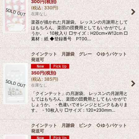
300
円
(税別)
(
税込
:
330
円
)
在庫なし
楽器が描かれた月謝袋。 レッスンの月謝用として
はもちろん、楽団の団費用としてもいかがでしょ
うか。 ・10枚入り □サイズ：H20cm×W12cm □
素材：紙 ◆登録番号 PT00…
クインテット 月謝袋 グレー ◇ゆうパケット
発送可
350
円
(税別)
(
税込
:
385
円
)
在庫なし
「クインテット」の月謝袋。 レッスンの月謝用と
してはもちろん、楽団の団費用としてもいかがで
しょうか。 ・色違いでオレンジとピンクもありま
す。 ・10枚入り □サイズ：120×230mm…
クインテット 月謝袋 ピンク ◇ゆうパケット
発送可