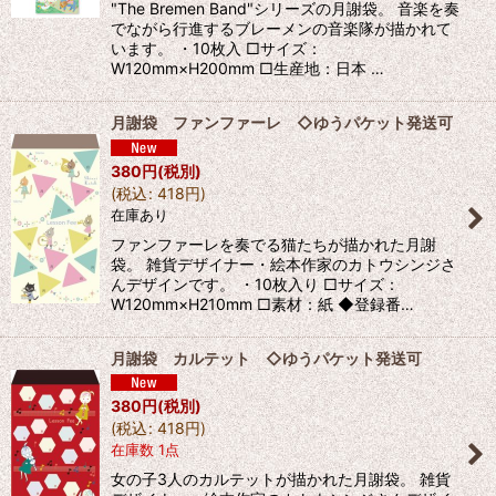
"The Bremen Band"シリーズの月謝袋。 音楽を奏
でながら行進するブレーメンの音楽隊が描かれて
います。 ・10枚入 □サイズ：
W120mm×H200mm □生産地：日本 …
月謝袋 ファンファーレ ◇ゆうパケット発送可
380
円
(税別)
(
税込
:
418
円
)
在庫あり
ファンファーレを奏でる猫たちが描かれた月謝
袋。 雑貨デザイナー・絵本作家のカトウシンジさ
んデザインです。 ・10枚入り □サイズ：
W120mm×H210mm □素材：紙 ◆登録番…
月謝袋 カルテット ◇ゆうパケット発送可
380
円
(税別)
(
税込
:
418
円
)
在庫数 1点
女の子3人のカルテットが描かれた月謝袋。 雑貨