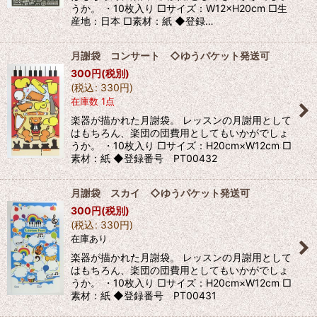
うか。 ・10枚入り □サイズ：W12×H20cm □生
産地：日本 □素材：紙 ◆登録…
月謝袋 コンサート ◇ゆうパケット発送可
300
円
(税別)
(
税込
:
330
円
)
在庫数 1点
楽器が描かれた月謝袋。 レッスンの月謝用として
はもちろん、楽団の団費用としてもいかがでしょ
うか。 ・10枚入り □サイズ：H20cm×W12cm □
素材：紙 ◆登録番号 PT00432
月謝袋 スカイ ◇ゆうパケット発送可
300
円
(税別)
(
税込
:
330
円
)
在庫あり
楽器が描かれた月謝袋。 レッスンの月謝用として
はもちろん、楽団の団費用としてもいかがでしょ
うか。 ・10枚入り □サイズ：H20cm×W12cm □
素材：紙 ◆登録番号 PT00431