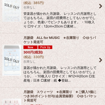
(
税込
:
385
円
)
在庫なし
管楽器が描かれた月謝袋。 レッスンの月謝用とし
てはもちろん、楽団の団費用としてもいかがでし
ょうか。 色違いでピンクもあります。 ・10枚入
り □サイズ：12cm×20cm □素材…
月謝袋 ALL for MUSIC ※在庫限り ◇ゆうパ
ケット発送可
300
円
(税別)
(
税込
:
330
円
)
在庫なし
楽器が描かれた月謝袋。 レッスンの月謝用として
はもちろん、楽団の団費用としてもいかがでしょ
うか。 ・10枚入り □サイズ：W12×H20cm □生
産地：日本 □素材：紙 ◆登録…
月謝袋 スウィーツ ※在庫限り ※ご購入1個に
つき30ポイント付与(会員登録要) ◇ゆうパケッ
ト発送可