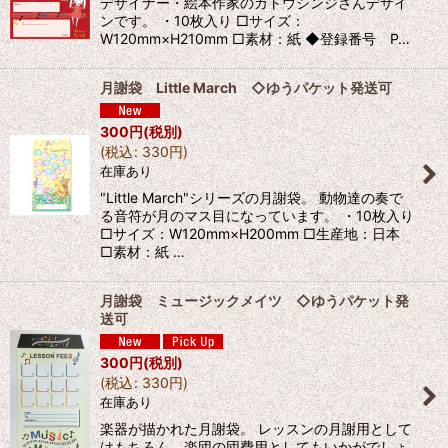
デザイナー・絵本作家のカトウシンジさんデザイ
ンです。 ・10枚入り □サイズ：
W120mm×H210mm □素材：紙 ◆登録番号 P…
月謝袋 Little March ◇ゆうパケット発送可
300
円
(税別)
(
税込
:
330
円
)
在庫あり
"Little March"シリーズの月謝袋。 動物達の奏で
る音符が月のマス目になっています。 ・10枚入り
□サイズ：W120mm×H200mm □生産地：日本
□素材：紙 …
月謝袋 ミュージックメイツ ◇ゆうパケット発
送可
300
円
(税別)
(
税込
:
330
円
)
在庫あり
楽器が描かれた月謝袋。 レッスンの月謝用として
はもちろん、楽団の団費用としてもいかがでしょ