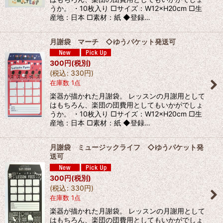
うか。 ・10枚入り □サイズ：W12×H20cm □生
産地：日本 □素材：紙 ◆登録…
月謝袋 マーチ ◇ゆうパケット発送可
300
円
(税別)
(
税込
:
330
円
)
在庫数 1点
楽器が描かれた月謝袋。 レッスンの月謝用として
はもちろん、楽団の団費用としてもいかがでしょ
うか。 ・10枚入り □サイズ：W12×H20cm □生
産地：日本 □素材：紙 ◆登録…
月謝袋 ミュージックライフ ◇ゆうパケット発
送可
300
円
(税別)
(
税込
:
330
円
)
在庫数 1点
楽器が描かれた月謝袋。 レッスンの月謝用として
はもちろん、楽団の団費用としてもいかがでしょ