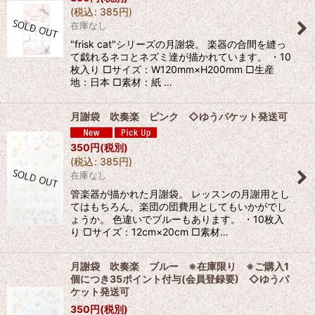
(
税込
:
385
円
)
在庫なし
"frisk cat"シリーズの月謝袋。 楽器の合間を縫っ
て戯れるネコとネズミ達が描かれています。 ・10
枚入り □サイズ：W120mm×H200mm □生産
地：日本 □素材：紙 …
月謝袋 吹奏楽 ピンク ◇ゆうパケット発送可
350
円
(税別)
(
税込
:
385
円
)
在庫なし
管楽器が描かれた月謝袋。 レッスンの月謝用とし
てはもちろん、楽団の団費用としてもいかがでし
ょうか。 色違いでブルーもあります。 ・10枚入
り □サイズ：12cm×20cm □素材…
月謝袋 吹奏楽 ブルー ※在庫限り ※ご購入1
個につき35ポイント付与(会員登録要) ◇ゆうパ
ケット発送可
350
円
(税別)