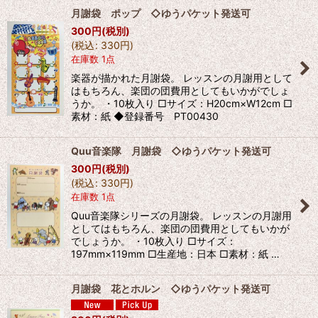
月謝袋 ポップ ◇ゆうパケット発送可
300
円
(税別)
(
税込
:
330
円
)
在庫数 1点
楽器が描かれた月謝袋。 レッスンの月謝用として
はもちろん、楽団の団費用としてもいかがでしょ
うか。 ・10枚入り □サイズ：H20cm×W12cm □
素材：紙 ◆登録番号 PT00430
Quu音楽隊 月謝袋 ◇ゆうパケット発送可
300
円
(税別)
(
税込
:
330
円
)
在庫数 1点
Quu音楽隊シリーズの月謝袋。 レッスンの月謝用
としてはもちろん、楽団の団費用としてもいかが
でしょうか。 ・10枚入り □サイズ：
197mm×119mm □生産地：日本 □素材：紙 …
月謝袋 花とホルン ◇ゆうパケット発送可