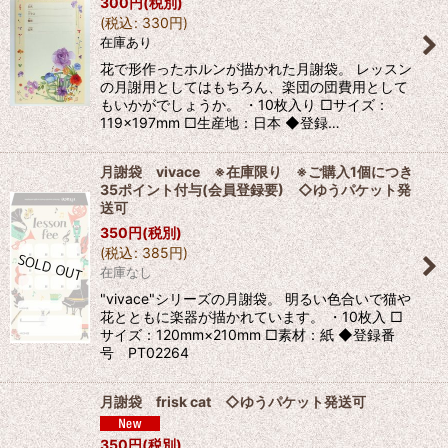
300
円
(税別)
(
税込
:
330
円
)
在庫あり
花で形作ったホルンが描かれた月謝袋。 レッスン
の月謝用としてはもちろん、楽団の団費用として
もいかがでしょうか。 ・10枚入り □サイズ：
119×197mm □生産地：日本 ◆登録…
月謝袋 vivace ※在庫限り ※ご購入1個につき
35ポイント付与(会員登録要) ◇ゆうパケット発
送可
350
円
(税別)
(
税込
:
385
円
)
在庫なし
"vivace"シリーズの月謝袋。 明るい色合いで猫や
花とともに楽器が描かれています。 ・10枚入 □
サイズ：120mm×210mm □素材：紙 ◆登録番
号 PT02264
月謝袋 frisk cat ◇ゆうパケット発送可
350
円
(税別)