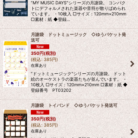
"MY MUSIC DAYS"シリーズの月謝袋。 コンパク
トにデフォルメされた楽器や音符が散りばめられ
ています。 ・10枚入 □サイズ：120mm×210mm
□素材：紙 ◆登録…
月謝袋 ドットミュージック ◇ゆうパケット発
送可
350
円
(税別)
(
税込
:
385
円
)
在庫あり
"ドットミュージック"シリーズの月謝袋。 ドット
絵のオーケストラの楽器たちが並んでいます。 ・
10枚入 □サイズ：120mm×210mm □素材：紙 ◆
登録番号 PT03202
月謝袋 トイバンド ◇ゆうパケット発送可
350
円
(税別)
(
税込
:
385
円
)
在庫あり