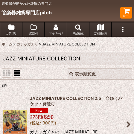
管楽器が描かれた雑貨の専門店
管楽器雑貨専門店pitch
カート
カテゴリ
楽器別
マイページ
商品検索
ご利用案内
ホーム
>
ガチャガチャ
>
JAZZ MINIATURE COLLECTION
JAZZ MINIATURE COLLECTION
表示順変更
閉じる
3
件
表示数
:
JAZZ MINIATURE COLLECTION 2.5 ◇ゆうパ
ケット発送可
並び順
:
273
円
(税別)
(
税込
:
300
円
)
絞り込む
ガチャガチャの「JAZZ MINIATURE