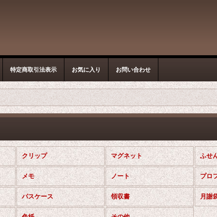
特定商取引法表示
お気に入り
お問い合わせ
クリップ
マグネット
ふせ
メモ
ノート
プロ
パスケース
領収書
月謝
色紙
その他