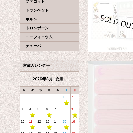
ファゴット
トランペット
ホルン
トロンボーン
ユーフォニウム
チューバ
営業カレンダー
2026年8月
次月»
月
火
水
木
金
土
日
1
2
3
4
5
6
7
8
9
10
11
12
13
14
15
16