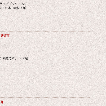
ラップブックもあり
産国：日本 □素材：紙
ト発送可
素敵です。 ・50枚
送可