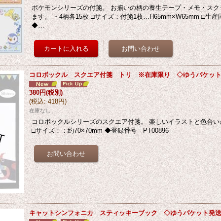
ポケモンシリーズの付箋。 お揃いの柄の養生テープ・メモ・スク
ます。 ・4柄各15枚 □サイズ：付箋1枚…H65mm×W65mm □生
◆…
コロボックル スクエア付箋 トリ ※在庫限り ◇ゆうパケッ
380円
(税別)
(
税込
:
418円
)
在庫なし
コロボックルシリーズのスクエア付箋。 楽しいイラストと色合いが
□サイズ：：約70×70mm ◆登録番号 PT00896
キャットシンフォニカ スティッキーブック ◇ゆうパケット発