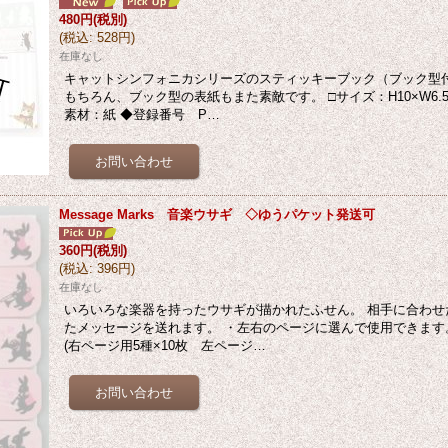
480円
(税別)
(
税込
:
528円
)
在庫なし
キャットシンフォニカシリーズのスティッキーブック（ブック型付
もちろん、ブック型の表紙もまた素敵です。 □サイズ：H10×W6.5
素材：紙 ◆登録番号 P…
Message Marks 音楽ウサギ ◇ゆうパケット発送可
360円
(税別)
(
税込
:
396円
)
在庫なし
いろいろな楽器を持ったウサギが描かれたふせん。 相手に合わせ
たメッセージを送れます。 ・左右のページに選んで使用できます。
(右ページ用5種×10枚 左ページ…