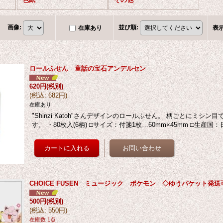
画像
:
並び順
:
在庫あり
表
ロールふせん 童話の宝石アンデルセン
620円
(税別)
(
税込
:
682円
)
在庫あり
"Shinzi Katoh"さんデザインのロールふせん。 柄ごとにミシ
す。 ・80枚入(6柄) □サイズ：付箋1枚…60mm×45mm □生産国
CHOICE FUSEN ミュージック ポケモン ◇ゆうパケット発送
500円
(税別)
(
税込
:
550円
)
在庫数 1点