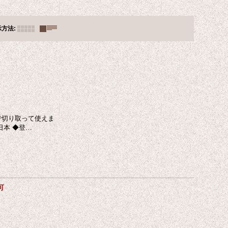
示方法
:
ン目で切り取って使えま
：日本 ◆登…
可