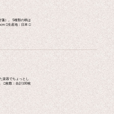
箋）。 5種類の柄は
cm □生産地：日本 □
た楽器でちょっとし
 □枚数：合計100枚