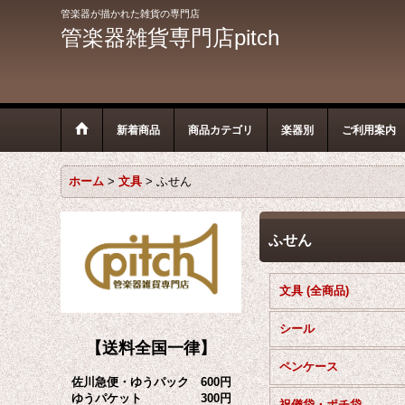
管楽器が描かれた雑貨の専門店
管楽器雑貨専門店pitch
新着商品
商品カテゴリ
楽器別
ご利用案内
ホーム
>
文具
>
ふせん
ふせん
文具 (全商品)
シール
【送料全国一律】
ペンケース
佐川急便・ゆうパック 600円
ゆうパケット 300円
祝儀袋・ポチ袋