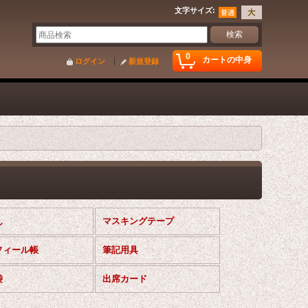
文字サイズ
:
0
カートの中身
ログイン
新規登録
ん
マスキングテープ
フィール帳
筆記用具
袋
出席カード