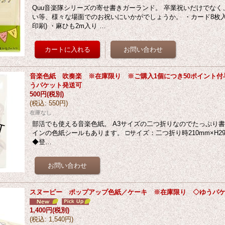
Quu音楽隊シリーズの寄せ書きガーランド。 卒業祝いだけでな
い等、様々な場面でのお祝いにいかがでしょうか。 ・カード8枚入
印刷) ・麻ひも2m入り …
音楽色紙 吹奏楽 ※在庫限り ※ご購入1個につき50ポイント付与
うパケット発送可
500円
(税別)
(
税込
:
550円
)
在庫なし
部活でも使える音楽色紙。 A3サイズの二つ折りなのでたっぷり書
インの色紙シールもあります。 □サイズ：二つ折り時210mm×H29
◆登…
スヌーピー ポップアップ色紙／ケーキ ※在庫限り ◇ゆうパ
1,400円
(税別)
(
税込
:
1,540円
)