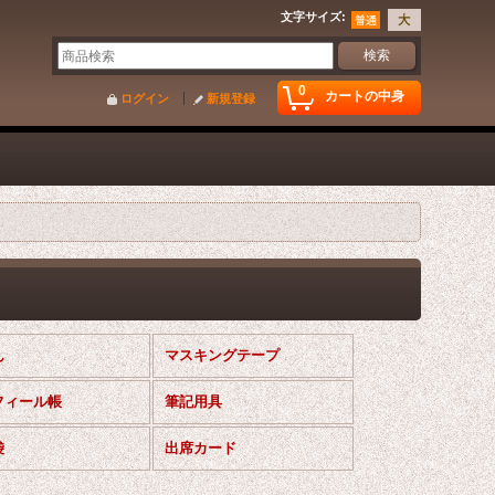
文字サイズ
:
0
カートの中身
ログイン
新規登録
ん
マスキングテープ
フィール帳
筆記用具
袋
出席カード