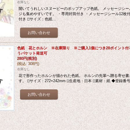
在庫なし
開いてうれしいスヌーピーのポップアップ色紙。 メッセージシー
ジも集めやすいです。 ・専用封筒付き ・メッセージシール12枚
付き □サイズ：色紙…
色紙 花とホルン ※在庫限り ※ご購入1個につき28ポイント付与
うパケット発送可
280円
(税別)
(
税込
:
308円
)
在庫なし
花で形作ったホルンが描かれた色紙。 ホルンの先輩へ贈る寄せ書
す。 □サイズ：272×242mm □生産地：日本 □素材：紙 ◆登録番号 