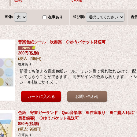
画像
:
並び順
:
在庫あり
表
音楽色紙シール 吹奏楽 ◇ゆうパケット発送可
260円
(税別)
(
税込
:
286円
)
在庫あり
部活でも使える音楽色紙シール。 ミシン目で切れ取れるので、配
いてもらうことができます。 同デザインの色紙もあります。 ・シ
シール1枚 □サイズ…
色紙 寄書ガーランド Quu音楽隊 ※在庫限り ※ご購入1個につ
員登録要) ◇ゆうパケット発送可
880円
(税別)
(
税込
:
968円
)
在庫あり