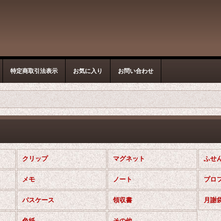
特定商取引法表示
お気に入り
お問い合わせ
クリップ
マグネット
ふせ
メモ
ノート
プロ
パスケース
領収書
月謝
色紙
その他