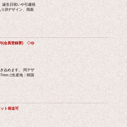
く、誕生日祝いや引越祝
り(8デザイン、両面
(会員登録要) ◇ゆ
き込めます。 同デザ
7mm □生産地：韓国
ケット発送可