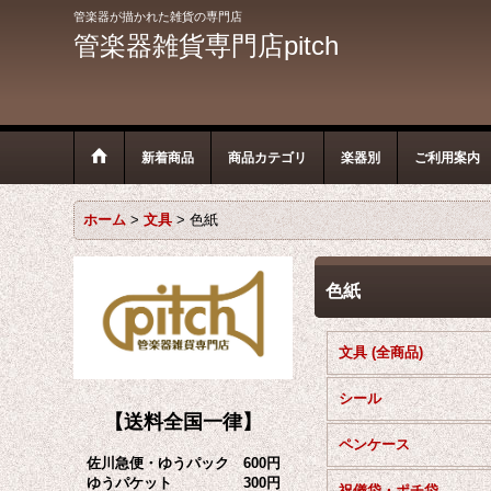
管楽器が描かれた雑貨の専門店
管楽器雑貨専門店pitch
新着商品
商品カテゴリ
楽器別
ご利用案内
ホーム
>
文具
>
色紙
色紙
文具 (全商品)
シール
【送料全国一律】
ペンケース
佐川急便・ゆうパック 600円
ゆうパケット 300円
祝儀袋・ポチ袋