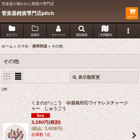
管楽器が描かれた雑貨の専門店
管楽器雑貨専門店pitch
カート
カテゴリ
楽器別
マイページ
商品検索
ご利用案内
ホーム
>
スマホ・携帯関連
>
その他
その他
表示順変更
閉じる
2
件
表示数
:
くまのがっこう Qi規格対応ワイヤレスチャージ
ャー しゅうごう
並び順
:
3,280
円
(税別)
(
税込
:
3,608
円
)
絞り込む
在庫数 1点