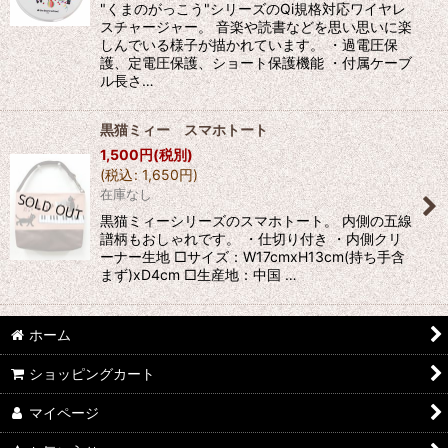
"くまのがっこう"シリーズのQi規格対応ワイヤレ
スチャージャー。 音楽や読書などを思い思いに楽
しんでいる様子が描かれています。 ・過電圧保
護、定電圧保護、ショート保護機能 ・付属ケーブ
ル長さ…
黒猫ミィー スマホトート
1,500
円
(税別)
(
税込
:
1,650
円
)
在庫なし
黒猫ミィーシリーズのスマホトート。 内側の五線
譜柄もおしゃれです。 ・仕切り付き ・内側クリ
ーナー生地 □サイズ：W17cmxH13cm(持ち手含
まず)xD4cm □生産地：中国 …
ホーム
ショッピングカート
マイページ