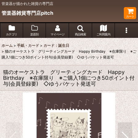
管楽器が描かれた雑貨の専門店
管楽器雑貨専門店pitch
カート
カテゴリ
楽器別
マイページ
商品検索
ご利用案内
ホーム
>
手紙・カード
>
カード：誕生日
>
猫のオーケストラ グリーティングカード Happy Birthday ※在庫限り ※ご
購入1個につき50ポイント付与(会員登録要) ◇ゆうパケット発送可
猫のオーケストラ グリーティングカード Happy
Birthday ※在庫限り ※ご購入1個につき50ポイント付
与(会員登録要) ◇ゆうパケット発送可