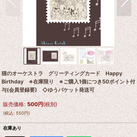
猫のオーケストラ グリーティングカード Happy
Birthday ※在庫限り ※ご購入1個につき50ポイント付
与(会員登録要) ◇ゆうパケット発送可
販売価格
:
500
円
(税別)
(
税込
:
550
円
)
在庫あり