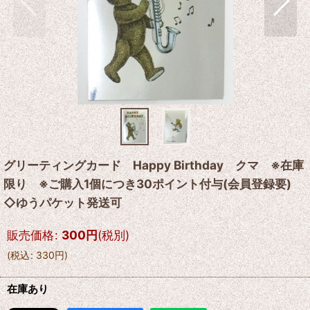
グリーティングカード Happy Birthday クマ ※在庫
限り ※ご購入1個につき30ポイント付与(会員登録要)
◇ゆうパケット発送可
販売価格
:
300
円
(税別)
(
税込
:
330
円
)
在庫あり