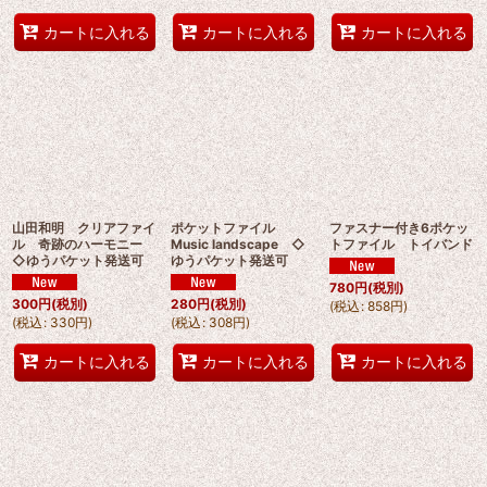
カートに入れる
カートに入れる
カートに入れる
山田和明 クリアファイ
ポケットファイル
ファスナー付き6ポケッ
ル 奇跡のハーモニー
Music landscape ◇
トファイル トイバンド
◇ゆうパケット発送可
ゆうパケット発送可
780
円
(税別)
300
円
(税別)
280
円
(税別)
(
税込
:
858
円
)
(
税込
:
330
円
)
(
税込
:
308
円
)
カートに入れる
カートに入れる
カートに入れる