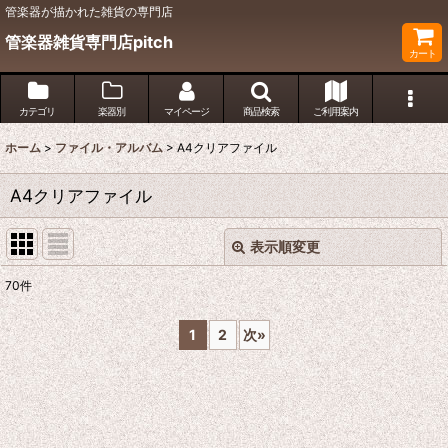
管楽器が描かれた雑貨の専門店
管楽器雑貨専門店pitch
カート
カテゴリ
楽器別
マイページ
商品検索
ご利用案内
ホーム
>
ファイル・アルバム
>
A4クリアファイル
A4クリアファイル
表示順変更
閉じる
70
件
表示数
:
1
2
次
»
並び順
:
絞り込む