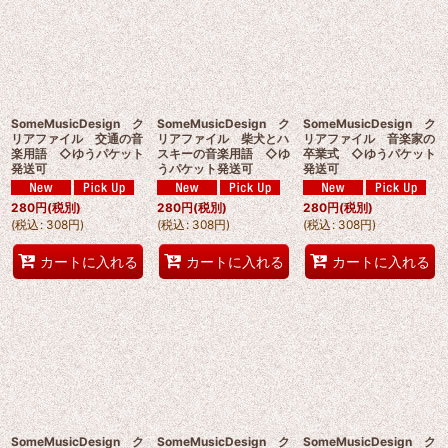
SomeMusicDesign ク
SomeMusicDesign ク
SomeMusicDesign ク
リアファイル 交通の音
リアファイル 柴犬とハ
リアファイル 音楽家の
楽用語 ◇ゆうパケット
スキーの音楽用語 ◇ゆ
卒業式 ◇ゆうパケット
発送可
うパケット発送可
発送可
280
円
(税別)
280
円
(税別)
280
円
(税別)
(
税込
:
308
円
)
(
税込
:
308
円
)
(
税込
:
308
円
)
カートに入れる
カートに入れる
カートに入れる
SomeMusicDesign ク
SomeMusicDesign ク
SomeMusicDesign ク