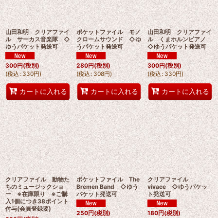
山田和明 クリアファイ
ポケットファイル モノ
山田和明 クリアファイ
ル サーカス音楽隊 ◇
クロームサウンド ◇ゆ
ル くまホルンピアノ
ゆうパケット発送可
うパケット発送可
◇ゆうパケット発送可
300
円
(税別)
280
円
(税別)
300
円
(税別)
(
税込
:
330
円
)
(
税込
:
308
円
)
(
税込
:
330
円
)
カートに入れる
カートに入れる
カートに入れる
クリアファイル 動物た
ポケットファイル The
クリアファイル
ちのミュージックショ
Bremen Band ◇ゆう
vivace ◇ゆうパケッ
ー ※在庫限り ※ご購
パケット発送可
ト発送可
入1個につき38ポイント
付与(会員登録要)
250
円
(税別)
180
円
(税別)