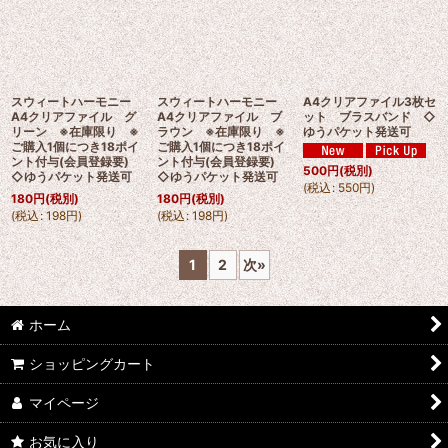
スウィートハーモニー
スウィートハーモニー
A4クリアファイル3枚セ
A4クリアファイル グ
A4クリアファイル ブ
ット ブラスバンド ◇
リーン ※在庫限り ※
ラウン ※在庫限り ※
ゆうパケット発送可
ご購入1個につき18ポイ
ご購入1個につき18ポイ
ント付与(会員登録要)
ント付与(会員登録要)
500
円
(税別)
◇ゆうパケット発送可
◇ゆうパケット発送可
(
税込
:
550
円
)
180
円
(税別)
180
円
(税別)
(
税込
:
198
円
)
(
税込
:
198
円
)
1
2
次
»
ホーム
ショッピングカート
マイページ
お気に入り