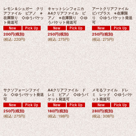
レモン＆シュガー クリ
キャットシンフォニカ
アートクリアファイル
アファイル ピアノ ※
A4クリアファイル ピ
ビバブラス ※在庫限
在庫限り ◇ゆうパケッ
アノ ※在庫限り ◇ゆ
り ◇ゆうパケット発送
ト発送可
うパケット発送可
可
200
円
(税別)
250
円
(税別)
250
円
(税別)
(
税込
:
220
円
)
(
税込
:
275
円
)
(
税込
:
275
円
)
サクソフォーンファイ
A4クリアファイル ド
メモるファイル ドレ
ル ◇ゆうパケット発送
レミ ピアノ ◇ゆうパ
ミ レッド ◇ゆうパケ
可
ケット発送可
ット発送可
250
円
(税別)
180
円
(税別)
280
円
(税別)
(
税込
:
275
円
)
(
税込
:
198
円
)
(
税込
:
308
円
)