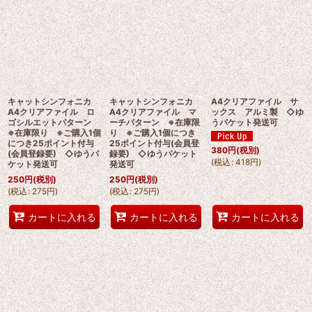
キャットシンフォニカ
キャットシンフォニカ
A4クリアファイル サ
A4クリアファイル ロ
A4クリアファイル マ
ックス アルミ製 ◇ゆ
ゴシルエットパターン
ーチパターン ※在庫限
うパケット発送可
※在庫限り ※ご購入1個
り ※ご購入1個につき
につき25ポイント付与
25ポイント付与(会員登
380
円
(税別)
(会員登録要) ◇ゆうパ
録要) ◇ゆうパケット
(
税込
:
418
円
)
ケット発送可
発送可
250
円
(税別)
250
円
(税別)
(
税込
:
275
円
)
(
税込
:
275
円
)
カートに入れる
カートに入れる
カートに入れる