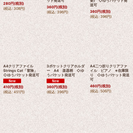
ット発送可
要) ◇ゆうパケット発
280
円
(税別)
送可
360
円
(税別)
(
税込
:
308
円
)
360
円
(税別)
(
税込
:
396
円
)
(
税込
:
396
円
)
A4クリアファイル
3ポケットクリアホルダ
A4二つ折りクリアファ
Strings Cat「冒険」
ー A4 楽器柄 ◇ゆ
イル ピアノ ※在庫限
◇ゆうパケット発送可
うパケット発送可
り ◇ゆうパケット発送
可
460
円
(税別)
410
円
(税別)
360
円
(税別)
(
税込
:
506
円
)
(
税込
:
451
円
)
(
税込
:
396
円
)