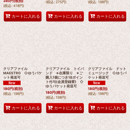
380
円
(税別)
(
税込
:
275
円
)
(
税込
:
198
円
)
(
税込
:
418
円
)
カートに入れる
カートに入れる
カートに入れる
クリアファイル
クリアファイル トイバ
クリアファイル ドット
MAESTRO ◇ゆうパケ
ンド ※在庫限り ※ご
ミュージック ◇ゆうパ
ット発送可
購入1個につき18ポイン
ケット発送可
ト付与(会員登録要) ◇
ゆうパケット発送可
180
円
(税別)
180
円
(税別)
180
円
(税別)
(
税込
:
198
円
)
(
税込
:
198
円
)
(
税込
:
198
円
)
カートに入れる
カートに入れる
カートに入れる