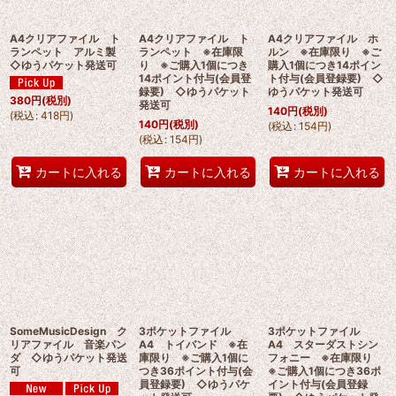
A4クリアファイル ト
A4クリアファイル ト
A4クリアファイル ホ
ランペット アルミ製
ランペット ※在庫限
ルン ※在庫限り ※ご
◇ゆうパケット発送可
り ※ご購入1個につき
購入1個につき14ポイン
14ポイント付与(会員登
ト付与(会員登録要) ◇
録要) ◇ゆうパケット
ゆうパケット発送可
380
円
(税別)
発送可
140
円
(税別)
(
税込
:
418
円
)
140
円
(税別)
(
税込
:
154
円
)
(
税込
:
154
円
)
カートに入れる
カートに入れる
カートに入れる
SomeMusicDesign ク
3ポケットファイル
3ポケットファイル
リアファイル 音楽パン
A4 トイバンド ※在
A4 スターダストシン
ダ ◇ゆうパケット発送
庫限り ※ご購入1個に
フォニー ※在庫限り
可
つき36ポイント付与(会
※ご購入1個につき36ポ
員登録要) ◇ゆうパケ
イント付与(会員登録