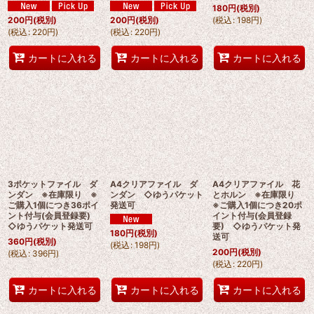
180
円
(税別)
(
税込
:
198
円
)
200
円
(税別)
200
円
(税別)
(
税込
:
220
円
)
(
税込
:
220
円
)
カートに入れる
カートに入れる
カートに入れる
3ポケットファイル ダ
A4クリアファイル ダ
A4クリアファイル 花
ンダン ※在庫限り ※
ンダン ◇ゆうパケット
とホルン ※在庫限り
ご購入1個につき36ポイ
発送可
※ご購入1個につき20ポ
ント付与(会員登録要)
イント付与(会員登録
◇ゆうパケット発送可
要) ◇ゆうパケット発
180
円
(税別)
送可
360
円
(税別)
(
税込
:
198
円
)
200
円
(税別)
(
税込
:
396
円
)
(
税込
:
220
円
)
カートに入れる
カートに入れる
カートに入れる