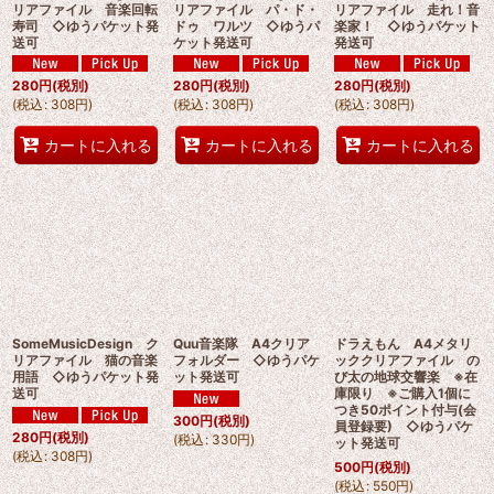
リアファイル 音楽回転
リアファイル パ・ド・
リアファイル 走れ！音
寿司 ◇ゆうパケット発
ドゥ ワルツ ◇ゆうパ
楽家！ ◇ゆうパケット
送可
ケット発送可
発送可
280
円
(税別)
280
円
(税別)
280
円
(税別)
(
税込
:
308
円
)
(
税込
:
308
円
)
(
税込
:
308
円
)
カートに入れる
カートに入れる
カートに入れる
SomeMusicDesign ク
Quu音楽隊 A4クリア
ドラえもん A4メタリ
リアファイル 猫の音楽
フォルダー ◇ゆうパケ
ッククリアファイル の
用語 ◇ゆうパケット発
ット発送可
び太の地球交響楽 ※在
送可
庫限り ※ご購入1個に
つき50ポイント付与(会
300
円
(税別)
員登録要) ◇ゆうパケ
280
円
(税別)
(
税込
:
330
円
)
ット発送可
(
税込
:
308
円
)
500
円
(税別)
(
税込
:
550
円
)