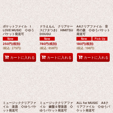
ポケットファイル I
ドラえもん クリアケー
A4クリアファイル 音
LOVE MUSIC ◇ゆう
ス(フタつき) HIMITSU
符の森 ◇ゆうパケット
パケット発送可
DOUGU
発送可
250
円
(税別)
780
円
(税別)
180
円
(税別)
(
税込
:
275
円
)
(
税込
:
858
円
)
(
税込
:
198
円
)
カートに入れる
カートに入れる
カートに入れる
ミュージッククリアファ
ミュージッククリアファ
ALL for MUSIC A4ク
イル 楽器 ◇ゆうパケ
イル 鍵盤＆管楽器 ◇
リアファイル ◇ゆうパ
ット発送可
ゆうパケット発送可
ケット発送可