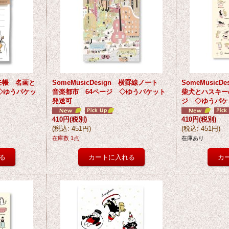
 メモ帳 名画と
SomeMusicDesign 横罫線ノート
SomeMusic
◇ゆうパケッ
音楽都市 64ページ ◇ゆうパケット
柴犬とハスキー
発送可
ジ ◇ゆうパケ
410円
(税別)
410円
(税別)
(
税込
:
451円
)
(
税込
:
451円
)
在庫数 1点
在庫あり