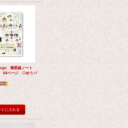
Design 横罫線ノート
 64ページ ◇ゆうパ