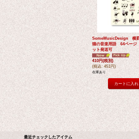
SomeMusicDesign
猫の音楽用語 64ページ
ット発送可
410円
(税別)
(
税込
:
451円
)
在庫あり
最近チェックしたアイテム