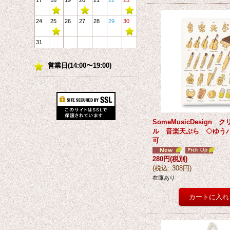
17
18
19
20
21
22
23
24
25
26
27
28
29
30
31
営業日(14:00〜19:00)
SomeMusicDesign 
ル 音楽天ぷら ◇ゆう
可
280円
(税別)
(
税込
:
308円
)
在庫あり