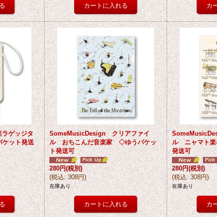
 音楽ラゲッジタ
SomeMusicDesign クリアファイ
SomeMusic
パケット発送
ル おちこんだ音楽家 ◇ゆうパケッ
ル ニャマト楽
ト発送可
発送可
280円
(税別)
280円
(税別)
(
税込
:
308円
)
(
税込
:
308円
)
在庫あり
在庫あり