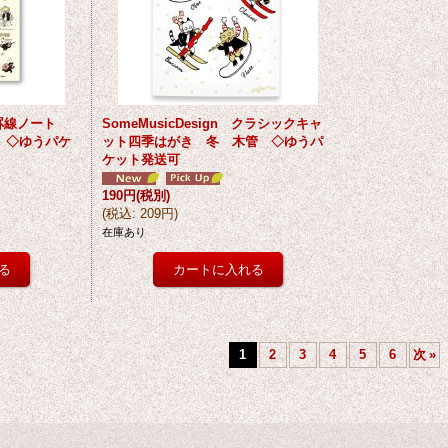
 横罫線ノート
SomeMusicDesign クラシックキャ
 ◇ゆうパケ
ット四季はがき 冬 木管 ◇ゆうパ
ケット発送可
190円
(税別)
(
税込
:
209円
)
在庫あり
1
2
3
4
5
6
次
»