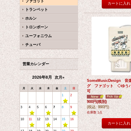
ファゴット
トランペット
ホルン
トロンボーン
ユーフォニウム
チューバ
営業カレンダー
2026年8月
次月»
SomeMusicDesign
グ ファゴット ◇ゆう
月
火
水
木
金
土
日
可
1
2
900円
(税別)
(
税込
:
990円
)
3
4
5
6
7
8
9
在庫数 1点
10
11
12
13
14
15
16