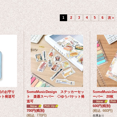
1
2
3
4
5
6
次
»
 音楽のお守り
SomeMusicDesign ステッカーセッ
SomeMusic
ット発送可
ト 楽器スーパー ◇ゆうパケット発
ーパー 20枚
送可
600円
(税別)
700円
(税別)
(
税込
:
660円
)
(
税込
:
770円
)
在庫あり