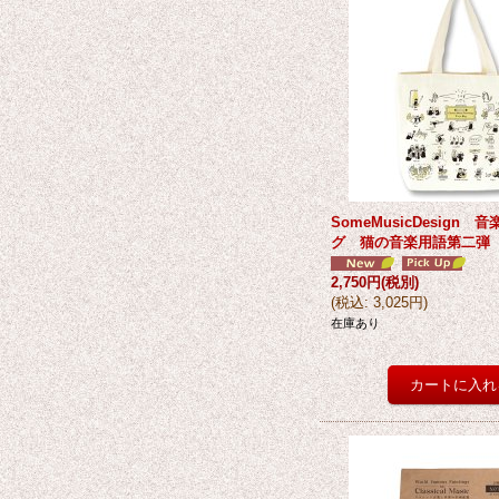
SomeMusicDesign
グ 猫の音楽用語第二弾
2,750円
(税別)
(
税込
:
3,025円
)
在庫あり