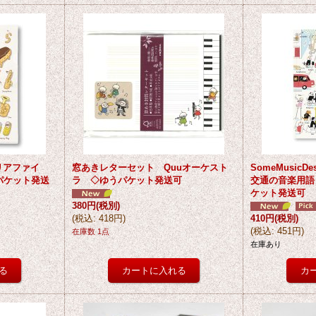
クリアファイ
窓あきレターセット Quuオーケスト
SomeMusic
パケット発送
ラ ◇ゆうパケット発送可
交通の音楽用語
ケット発送可
380円
(税別)
(
税込
:
418円
)
410円
(税別)
(
税込
:
451円
)
在庫数 1点
在庫あり