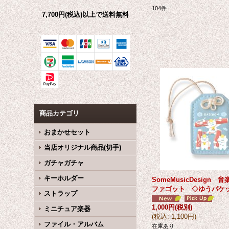
104
件
7,700円(税込)以上で送料無料
商品カテゴリ
おまかせセット
当店オリジナル商品(切手)
ガチャガチャ
キーホルダー
SomeMusicDesign
ファゴット ◇ゆうパケ
ストラップ
1,000円
(税別)
ミニチュア楽器
(
税込
:
1,100円
)
ファイル・アルバム
在庫あり