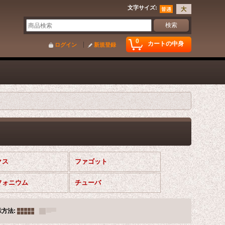
文字サイズ
:
0
カートの中身
ログイン
新規登録
クス
ファゴット
フォニウム
チューバ
示方法
: