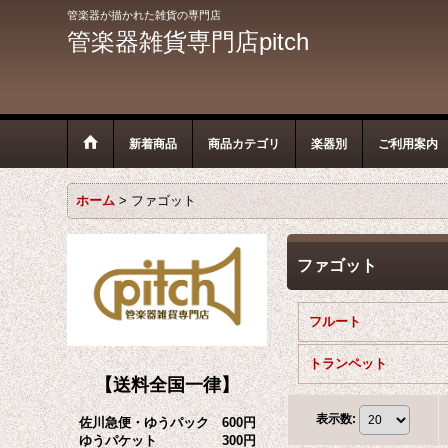
管楽器が描かれた雑貨の専門店
管楽器雑貨専門店pitch
新着商品
商品カテゴリ
楽器別
ご利用案内
ホーム
>
ファゴット
ファゴット
フルート
トランペット
【送料全国一律】
表示数
:
佐川急便・ゆうパック 600円
ゆうパケット 300円