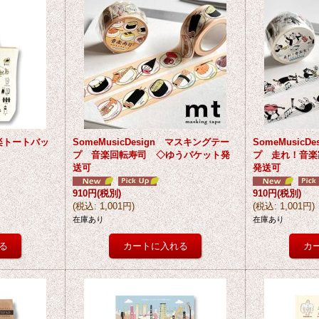
 音楽トートバッ
SomeMusicDesign マスキングテー
SomeMusic
プ 音楽回転寿司 ◇ゆうパケット発
プ 走れ！音楽
送可
発送可
910円
(税別)
910円
(税別)
(
税込
:
1,001円
)
(
税込
:
1,001円
)
在庫あり
在庫あり