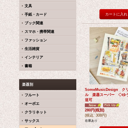
文具
手紙・カード
ブック関連
スマホ・携帯関連
ファッション
生活雑貨
インテリア
書籍
楽器別
SomeMusicDesign 
ル 楽器スーパー ◇ゆ
フルート
送可
オーボエ
280円
(税別)
クラリネット
(
税込
:
308円
)
サックス
在庫あり