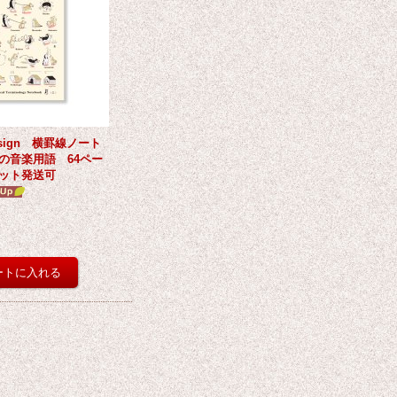
Design 横罫線ノート
の音楽用語 64ペー
ット発送可