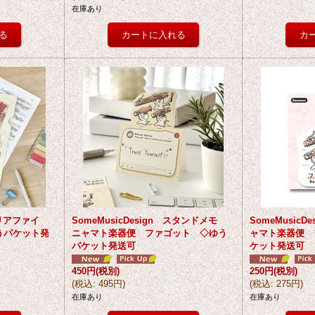
在庫あり
クリアファイ
SomeMusicDesign スタンドメモ
SomeMusic
うパケット発
ニャマト楽器便 ファゴット ◇ゆう
ャマト楽器便 
パケット発送可
ケット発送可
450円
(税別)
250円
(税別)
(
税込
:
495円
)
(
税込
:
275円
)
在庫あり
在庫あり