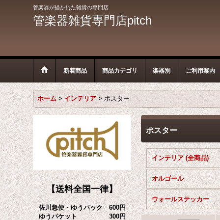
管楽器が描かれた雑貨の専門店
管楽器雑貨専門店pitch
新着商品
商品カテゴリ
楽器別
ご利用案内
ホーム
>
インテリア
>
ポスター
ポスター
インテリア (全商品)
オルゴール
【送料全国一律】
ウォールステッカー
佐川急便・ゆうパック 600円
ゆうパケット 300円