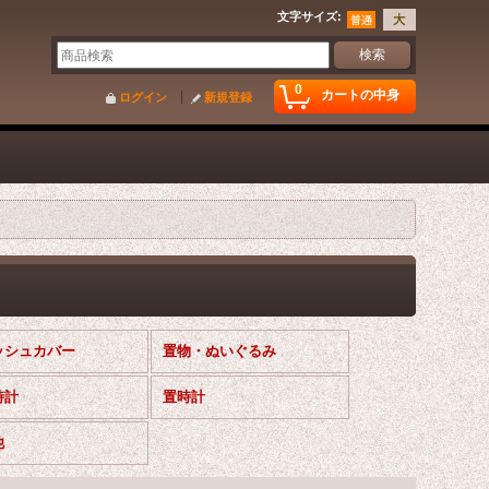
文字サイズ
:
0
カートの中身
ログイン
新規登録
ッシュカバー
置物・ぬいぐるみ
時計
置時計
他