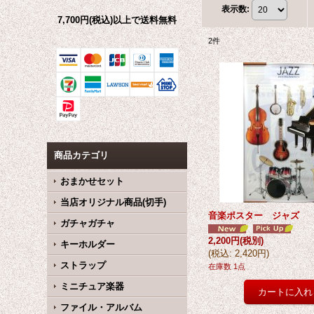
表示数
:
7,700円(税込)以上で送料無料
2
件
商品カテゴリ
おまかせセット
当店オリジナル商品(切手)
音楽ポスター ジャズ
ガチャガチャ
2,200円
(税別)
キーホルダー
(
税込
:
2,420円
)
ストラップ
在庫数 1点
ミニチュア楽器
ファイル・アルバム