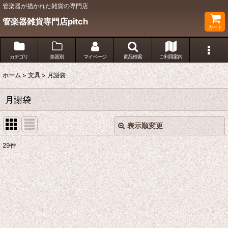
管楽器が描かれた雑貨の専門店
管楽器雑貨専門店pitch
カート
カテゴリ
楽器別
マイページ
商品検索
ご利用案内
ホーム
>
文具
>
月謝袋
月謝袋
表示順変更
閉じる
29
件
表示数
:
並び順
:
絞り込む