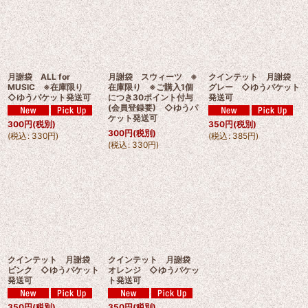
月謝袋 ALL for
月謝袋 スウィーツ ※
クインテット 月謝袋
MUSIC ※在庫限り
在庫限り ※ご購入1個
グレー ◇ゆうパケット
◇ゆうパケット発送可
につき30ポイント付与
発送可
(会員登録要) ◇ゆうパ
ケット発送可
300
円
(税別)
350
円
(税別)
300
円
(税別)
(
税込
:
330
円
)
(
税込
:
385
円
)
(
税込
:
330
円
)
クインテット 月謝袋
クインテット 月謝袋
ピンク ◇ゆうパケット
オレンジ ◇ゆうパケッ
発送可
ト発送可
350
円
(税別)
350
円
(税別)