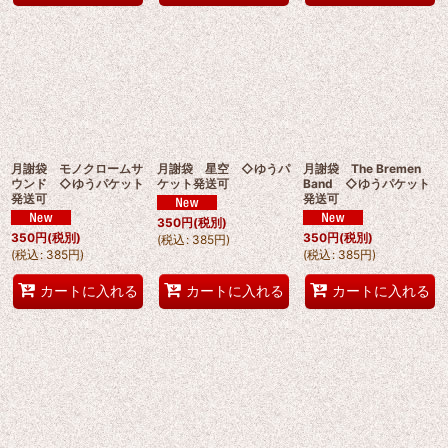
月謝袋 モノクロームサ
月謝袋 星空 ◇ゆうパ
月謝袋 The Bremen
ウンド ◇ゆうパケット
ケット発送可
Band ◇ゆうパケット
発送可
発送可
350
円
(税別)
350
円
(税別)
350
円
(税別)
(
税込
:
385
円
)
(
税込
:
385
円
)
(
税込
:
385
円
)
カートに入れる
カートに入れる
カートに入れる