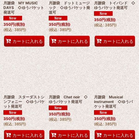
月謝袋 MY MUSIC
月謝袋 ドットミュージ
月謝袋 トイバンド ◇
DAYS ◇ゆうパケット
ック ◇ゆうパケット発
ゆうパケット発送可
発送可
送可
350
円
(税別)
350
円
(税別)
350
円
(税別)
(
税込
:
385
円
)
(
税込
:
385
円
)
(
税込
:
385
円
)
カートに入れる
カートに入れる
カートに入れる
月謝袋 スターダストシ
月謝袋 Chat noir ◇
月謝袋 Musical
ンフォニー ◇ゆうパケ
ゆうパケット発送可
instrument ◇ゆうパ
ット発送可
ケット発送可
350
円
(税別)
350
円
(税別)
350
円
(税別)
(
税込
:
385
円
)
(
税込
:
385
円
)
(
税込
:
385
円
)
カートに入れる
カートに入れる
カートに入れる