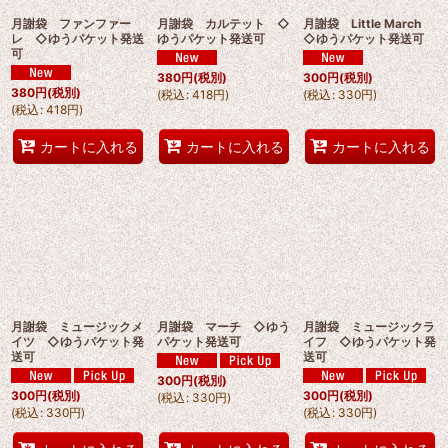
月謝袋 ファンファー
月謝袋 カルテット ◇
月謝袋 Little March
レ ◇ゆうパケット発送
ゆうパケット発送可
◇ゆうパケット発送可
可
380
円
(税別)
300
円
(税別)
380
円
(税別)
(
税込
:
418
円
)
(
税込
:
330
円
)
(
税込
:
418
円
)
カートに入れる
カートに入れる
カートに入れる
月謝袋 ミュージックメ
月謝袋 マーチ ◇ゆう
月謝袋 ミュージックラ
イツ ◇ゆうパケット発
パケット発送可
イフ ◇ゆうパケット発
送可
送可
300
円
(税別)
300
円
(税別)
300
円
(税別)
(
税込
:
330
円
)
(
税込
:
330
円
)
(
税込
:
330
円
)