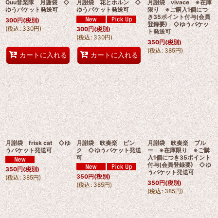
Quu音楽隊 月謝袋 ◇
月謝袋 花とホルン ◇
月謝袋 vivace ※在庫
ゆうパケット発送可
ゆうパケット発送可
限り ※ご購入1個につ
き35ポイント付与(会員
300
円
(税別)
登録要) ◇ゆうパケッ
(
税込
:
330
円
)
300
円
(税別)
ト発送可
(
税込
:
330
円
)
350
円
(税別)
(
税込
:
385
円
)
カートに入れる
カートに入れる
月謝袋 frisk cat ◇ゆ
月謝袋 吹奏楽 ピン
月謝袋 吹奏楽 ブル
うパケット発送可
ク ◇ゆうパケット発送
ー ※在庫限り ※ご購
可
入1個につき35ポイント
付与(会員登録要) ◇ゆ
350
円
(税別)
うパケット発送可
350
円
(税別)
(
税込
:
385
円
)
350
円
(税別)
(
税込
:
385
円
)
(
税込
:
385
円
)