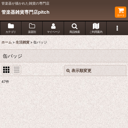
管楽器が描かれた雑貨の専門店
管楽器雑貨専門店pitch
カート
カテゴリ
楽器別
マイページ
商品検索
ご利用案内
ホーム
>
生活雑貨
>
缶バッジ
缶バッジ
表示順変更
閉じる
47
件
表示数
:
並び順
:
絞り込む