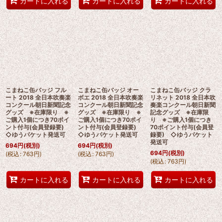
カートに入れる
カートに入れる
カートに入れる
こまねこ缶バッジ フル
こまねこ缶バッジ オー
こまねこ缶バッジ クラ
ート 2018 全日本吹奏楽
ボエ 2018 全日本吹奏楽
リネット 2018 全日本吹
コンクール朝日新聞記念
コンクール朝日新聞記念
奏楽コンクール朝日新聞
グッズ ※在庫限り ※
グッズ ※在庫限り ※
記念グッズ ※在庫限
ご購入1個につき70ポイ
ご購入1個につき70ポイ
り ※ご購入1個につき
ント付与(会員登録要)
ント付与(会員登録要)
70ポイント付与(会員登
◇ゆうパケット発送可
◇ゆうパケット発送可
録要) ◇ゆうパケット
発送可
694
円
(税別)
694
円
(税別)
694
円
(税別)
(
税込
:
763
円
)
(
税込
:
763
円
)
(
税込
:
763
円
)
カートに入れる
カートに入れる
カートに入れる