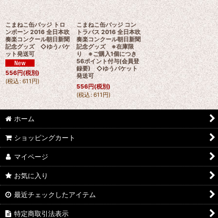
こまねこ缶バッジ トロ
こまねこ缶バッジ コン
ンボーン 2016 全日本吹
トラバス 2016 全日本吹
奏楽コンクール朝日新聞
奏楽コンクール朝日新聞
記念グッズ ◇ゆうパケ
記念グッズ ※在庫限
ット発送可
り ※ご購入1個につき
56ポイント付与(会員登
録要) ◇ゆうパケット
556
円
(税別)
発送可
(
税込
:
611
円
)
556
円
(税別)
(
税込
:
611
円
)
ホーム
ショッピングカート
マイページ
お気に入り
最近チェックしたアイテム
特定商取引法表示