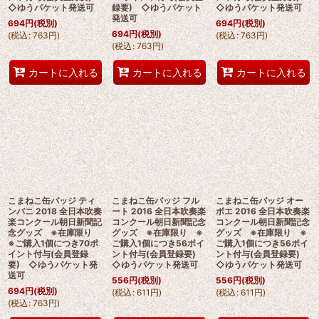
◇ゆうパケット発送可
録要) ◇ゆうパケット
◇ゆうパケット発送可
発送可
694
円
(税別)
694
円
(税別)
694
円
(税別)
(
税込
:
763
円
)
(
税込
:
763
円
)
(
税込
:
763
円
)
カートに入れる
カートに入れる
カートに入れる
こまねこ缶バッジ ティ
こまねこ缶バッジ フル
こまねこ缶バッジ オー
ンパニ 2018 全日本吹奏
ート 2016 全日本吹奏楽
ボエ 2016 全日本吹奏楽
楽コンクール朝日新聞記
コンクール朝日新聞記念
コンクール朝日新聞記念
念グッズ ※在庫限り
グッズ ※在庫限り ※
グッズ ※在庫限り ※
※ご購入1個につき70ポ
ご購入1個につき56ポイ
ご購入1個につき56ポイ
イント付与(会員登録
ント付与(会員登録要)
ント付与(会員登録要)
要) ◇ゆうパケット発
◇ゆうパケット発送可
◇ゆうパケット発送可
送可
556
円
(税別)
556
円
(税別)
694
円
(税別)
(
税込
:
611
円
)
(
税込
:
611
円
)
(
税込
:
763
円
)