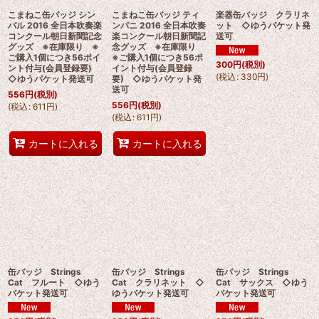
こまねこ缶バッジ シン
こまねこ缶バッジ ティ
楽器缶バッジ クラリネ
バル 2016 全日本吹奏楽
ンパニ 2016 全日本吹奏
ット ◇ゆうパケット発
コンクール朝日新聞記念
楽コンクール朝日新聞記
送可
グッズ ※在庫限り ※
念グッズ ※在庫限り
ご購入1個につき56ポイ
※ご購入1個につき56ポ
300
円
(税別)
ント付与(会員登録要)
イント付与(会員登録
(
税込
:
330
円
)
◇ゆうパケット発送可
要) ◇ゆうパケット発
送可
556
円
(税別)
556
円
(税別)
(
税込
:
611
円
)
(
税込
:
611
円
)
カートに入れる
カートに入れる
缶バッジ Strings
缶バッジ Strings
缶バッジ Strings
Cat フルート ◇ゆう
Cat クラリネット ◇
Cat サックス ◇ゆう
パケット発送可
ゆうパケット発送可
パケット発送可