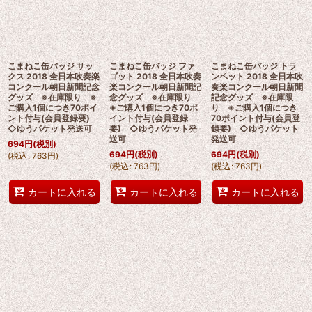
こまねこ缶バッジ サッ
こまねこ缶バッジ ファ
こまねこ缶バッジ トラ
クス 2018 全日本吹奏楽
ゴット 2018 全日本吹奏
ンペット 2018 全日本吹
コンクール朝日新聞記念
楽コンクール朝日新聞記
奏楽コンクール朝日新聞
グッズ ※在庫限り ※
念グッズ ※在庫限り
記念グッズ ※在庫限
ご購入1個につき70ポイ
※ご購入1個につき70ポ
り ※ご購入1個につき
ント付与(会員登録要)
イント付与(会員登録
70ポイント付与(会員登
◇ゆうパケット発送可
要) ◇ゆうパケット発
録要) ◇ゆうパケット
送可
発送可
694
円
(税別)
694
円
(税別)
694
円
(税別)
(
税込
:
763
円
)
(
税込
:
763
円
)
(
税込
:
763
円
)
カートに入れる
カートに入れる
カートに入れる