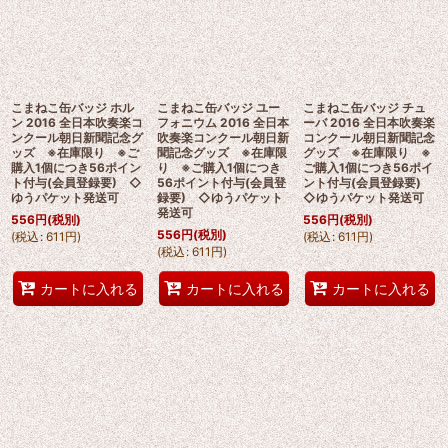
こまねこ缶バッジ ホル
こまねこ缶バッジ ユー
こまねこ缶バッジ チュ
ン 2016 全日本吹奏楽コ
フォニウム 2016 全日本
ーバ 2016 全日本吹奏楽
ンクール朝日新聞記念グ
吹奏楽コンクール朝日新
コンクール朝日新聞記念
ッズ ※在庫限り ※ご
聞記念グッズ ※在庫限
グッズ ※在庫限り ※
購入1個につき56ポイン
り ※ご購入1個につき
ご購入1個につき56ポイ
ト付与(会員登録要) ◇
56ポイント付与(会員登
ント付与(会員登録要)
ゆうパケット発送可
録要) ◇ゆうパケット
◇ゆうパケット発送可
発送可
556
円
(税別)
556
円
(税別)
556
円
(税別)
(
税込
:
611
円
)
(
税込
:
611
円
)
(
税込
:
611
円
)
カートに入れる
カートに入れる
カートに入れる