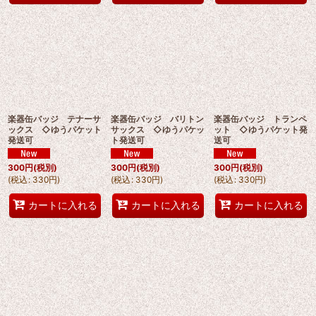
楽器缶バッジ テナーサ
楽器缶バッジ バリトン
楽器缶バッジ トランペ
ックス ◇ゆうパケット
サックス ◇ゆうパケッ
ット ◇ゆうパケット発
発送可
ト発送可
送可
300
円
(税別)
300
円
(税別)
300
円
(税別)
(
税込
:
330
円
)
(
税込
:
330
円
)
(
税込
:
330
円
)
カートに入れる
カートに入れる
カートに入れる