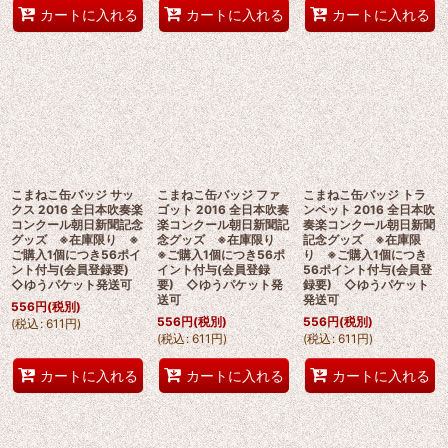
カートに入れる
カートに入れる
カートに入れる
こまねこ缶バッジ サッ
こまねこ缶バッジ ファ
こまねこ缶バッジ トラ
クス 2016 全日本吹奏楽
ゴット 2016 全日本吹奏
ンペット 2016 全日本吹
コンクール朝日新聞記念
楽コンクール朝日新聞記
奏楽コンクール朝日新聞
グッズ ※在庫限り ※
念グッズ ※在庫限り
記念グッズ ※在庫限
ご購入1個につき56ポイ
※ご購入1個につき56ポ
り ※ご購入1個につき
ント付与(会員登録要)
イント付与(会員登録
56ポイント付与(会員登
◇ゆうパケット発送可
要) ◇ゆうパケット発
録要) ◇ゆうパケット
送可
発送可
556
円
(税別)
556
円
(税別)
556
円
(税別)
(
税込
:
611
円
)
(
税込
:
611
円
)
(
税込
:
611
円
)
カートに入れる
カートに入れる
カートに入れる