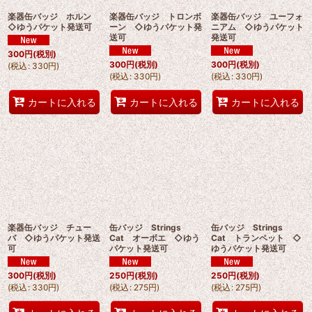
楽器缶バッジ ホルン
楽器缶バッジ トロンボ
楽器缶バッジ ユーフォ
◇ゆうパケット発送可
ーン ◇ゆうパケット発
ニアム ◇ゆうパケット
送可
発送可
300
円
(税別)
300
円
(税別)
300
円
(税別)
(
税込
:
330
円
)
(
税込
:
330
円
)
(
税込
:
330
円
)
カートに入れる
カートに入れる
カートに入れる
楽器缶バッジ チュー
缶バッジ Strings
缶バッジ Strings
バ ◇ゆうパケット発送
Cat オーボエ ◇ゆう
Cat トランペット ◇
可
パケット発送可
ゆうパケット発送可
300
円
(税別)
250
円
(税別)
250
円
(税別)
(
税込
:
330
円
)
(
税込
:
275
円
)
(
税込
:
275
円
)