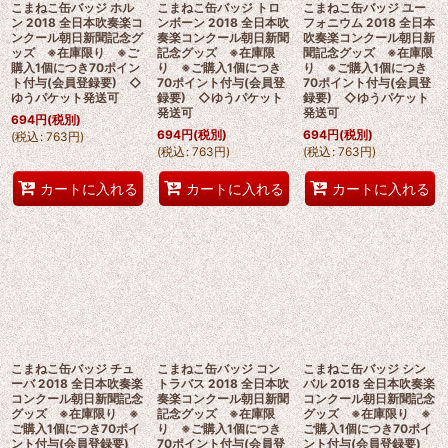
こまねこ缶バッジ ホル
こまねこ缶バッジ トロ
こまねこ缶バッジ ユー
ン 2018 全日本吹奏楽コ
ンボーン 2018 全日本吹
フォニウム 2018 全日本
ンクール朝日新聞記念グ
奏楽コンクール朝日新聞
吹奏楽コンクール朝日新
ッズ ※在庫限り ※ご
記念グッズ ※在庫限
聞記念グッズ ※在庫限
購入1個につき70ポイン
り ※ご購入1個につき
り ※ご購入1個につき
ト付与(会員登録要) ◇
70ポイント付与(会員登
70ポイント付与(会員登
ゆうパケット発送可
録要) ◇ゆうパケット
録要) ◇ゆうパケット
発送可
発送可
694
円
(税別)
694
円
(税別)
694
円
(税別)
(
税込
:
763
円
)
(
税込
:
763
円
)
(
税込
:
763
円
)
カートに入れる
カートに入れる
カートに入れる
こまねこ缶バッジ チュ
こまねこ缶バッジ コン
こまねこ缶バッジ シン
ーバ 2018 全日本吹奏楽
トラバス 2018 全日本吹
バル 2018 全日本吹奏楽
コンクール朝日新聞記念
奏楽コンクール朝日新聞
コンクール朝日新聞記念
グッズ ※在庫限り ※
記念グッズ ※在庫限
グッズ ※在庫限り ※
ご購入1個につき70ポイ
り ※ご購入1個につき
ご購入1個につき70ポイ
ント付与(会員登録要)
70ポイント付与(会員登
ント付与(会員登録要)