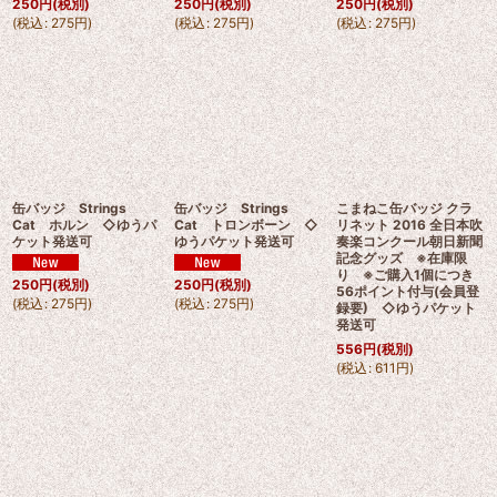
250
円
(税別)
250
円
(税別)
250
円
(税別)
(
税込
:
275
円
)
(
税込
:
275
円
)
(
税込
:
275
円
)
缶バッジ Strings
缶バッジ Strings
こまねこ缶バッジ クラ
Cat ホルン ◇ゆうパ
Cat トロンボーン ◇
リネット 2016 全日本吹
ケット発送可
ゆうパケット発送可
奏楽コンクール朝日新聞
記念グッズ ※在庫限
り ※ご購入1個につき
250
円
(税別)
250
円
(税別)
56ポイント付与(会員登
(
税込
:
275
円
)
(
税込
:
275
円
)
録要) ◇ゆうパケット
発送可
556
円
(税別)
(
税込
:
611
円
)