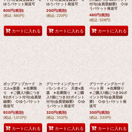
ゆうパケット発送可
ゆうパケット発送可
付与(会員登録要) ◇ゆ
うパケット発送可
800
円
(税別)
200
円
(税別)
480
円
(税別)
(
税込
:
880
円
)
(
税込
:
220
円
)
(
税込
:
528
円
)
カートに入れる
カートに入れる
カートに入れる
ポップアップカード カ
グリーティングカード
グリーティングカード
エル×楽器 ※在庫限
バレンタイン 天使×楽
ペット用 ※在庫限り
り ※ご購入1個につき
器 ※在庫限り ※ご購
※ご購入1個につき30ポ
92ポイント付与(会員登
入1個につき32ポイント
イント付与(会員登録
録要) ◇ゆうパケット
付与(会員登録要) ◇ゆ
要) ◇ゆうパケット発
発送可
うパケット発送可
送可
920
円
(税別)
320
円
(税別)
300
円
(税別)
(
税込
:
1,012
円
)
(
税込
:
352
円
)
(
税込
:
330
円
)
カートに入れる
カートに入れる
カートに入れる