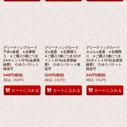
グリーティングカード
グリーティングカード
グリーティングカード
子供×楽器 ※在庫限
犬×楽器 ※在庫限り
カエル×楽器 ※在庫限
り ※ご購入1個につき
※ご購入1個につき32ポ
り ※ご購入1個につき
24ポイント付与(会員登
イント付与(会員登録
32ポイント付与(会員登
録要) ◇ゆうパケット
要) ◇ゆうパケット発
録要) ◇ゆうパケット
発送可
送可
発送可
240
円
(税別)
320
円
(税別)
320
円
(税別)
(
税込
:
264
円
)
(
税込
:
352
円
)
(
税込
:
352
円
)
カートに入れる
カートに入れる
カートに入れる