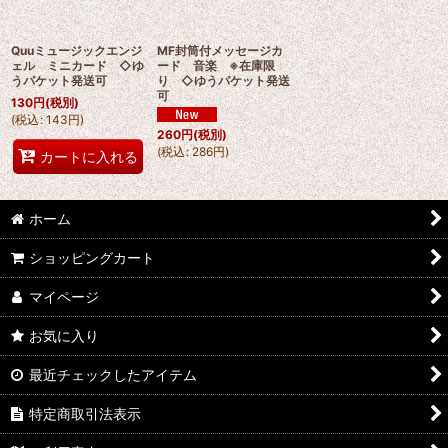
Quuミュージックエンジ
MF封筒付メッセージカ
ェル ミニカード ◇ゆ
ード 音楽 ※在庫限
うパケット発送可
り ◇ゆうパケット発送
可
130
円
(税別)
(
税込
:
143
円
)
260
円
(税別)
(
税込
:
286
円
)
カートに入れる
ホーム
ショッピングカート
マイページ
お気に入り
最近チェックしたアイテム
特定商取引法表示