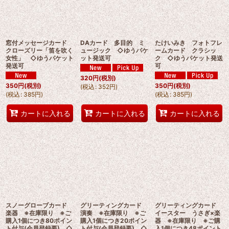
窓付メッセージカード
DAカード 多目的 ミ
たけいみき フォトフレ
クローズリー「笛を吹く
ュージック ◇ゆうパケ
ームカード クラシッ
女性」 ◇ゆうパケット
ット発送可
ク ◇ゆうパケット発送
発送可
可
320
円
(税別)
350
円
(税別)
350
円
(税別)
(
税込
:
352
円
)
(
税込
:
385
円
)
(
税込
:
385
円
)
カートに入れる
カートに入れる
カートに入れる
スノーグローブカード
グリーティングカード
グリーティングカード
楽器 ※在庫限り ※ご
演奏 ※在庫限り ※ご
イースター うさぎ×楽
購入1個につき80ポイン
購入1個につき20ポイン
器 ※在庫限り ※ご購
ト付与(会員登録要) ◇
ト付与(会員登録要) ◇
入1個につき48ポイント