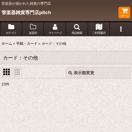
管楽器が描かれた雑貨の専門店
管楽器雑貨専門店pitch
カート
カテゴリ
楽器別
マイページ
商品検索
ご利用案内
ホーム
>
手紙・カード
>
カード：その他
カード：その他
表示順変更
閉じる
23
件
表示数
:
並び順
:
絞り込む