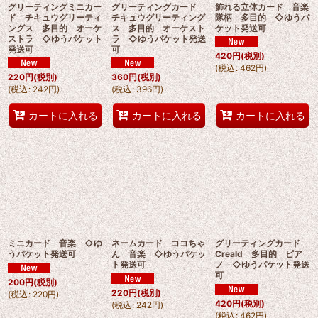
グリーティングミニカー
グリーティングカード
飾れる立体カード 音楽
ド チキュウグリーティ
チキュウグリーティング
隊柄 多目的 ◇ゆうパ
ングス 多目的 オーケ
ス 多目的 オーケスト
ケット発送可
ストラ ◇ゆうパケット
ラ ◇ゆうパケット発送
発送可
可
420
円
(税別)
(
税込
:
462
円
)
220
円
(税別)
360
円
(税別)
(
税込
:
242
円
)
(
税込
:
396
円
)
カートに入れる
カートに入れる
カートに入れる
ミニカード 音楽 ◇ゆ
ネームカード ココちゃ
グリーティングカード
うパケット発送可
ん 音楽 ◇ゆうパケッ
Creald 多目的 ピア
ト発送可
ノ ◇ゆうパケット発送
可
200
円
(税別)
220
円
(税別)
(
税込
:
220
円
)
420
円
(税別)
(
税込
:
242
円
)
(
税込
:
462
円
)