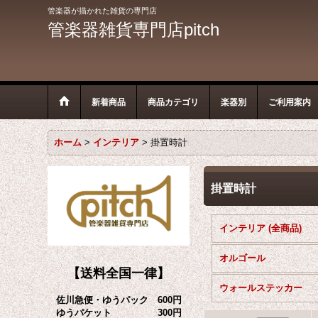
管楽器が描かれた雑貨の専門店
管楽器雑貨専門店pitch
新着商品
商品カテゴリ
楽器別
ご利用案内
ホーム
>
インテリア
>
掛置時計
掛置時計
インテリア (全商品)
オルゴール
【送料全国一律】
ウォールステッカー
佐川急便・ゆうパック 600円
ゆうパケット 300円