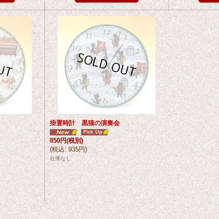
掛置時計 黒猫の演奏会
850円
(税別)
(
税込
:
935円
)
在庫なし