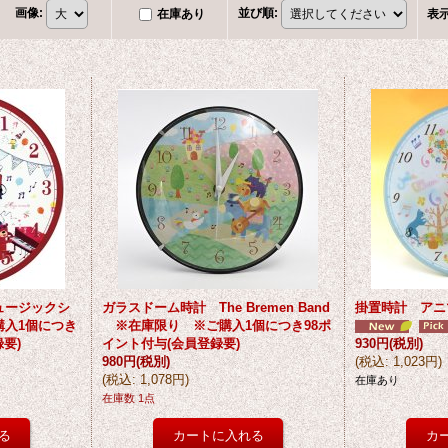
画像
:
並び順
:
在庫あり
表
ュージックシ
ガラスドーム時計 The Bremen Band
掛置時計 アニ
購入1個につき
※在庫限り ※ご購入1個につき98ポ
要)
イント付与(会員登録要)
930円
(税別)
980円
(税別)
(
税込
:
1,023円
)
(
税込
:
1,078円
)
在庫あり
在庫数 1点