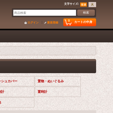
文字サイズ
:
0
カートの中身
ログイン
新規登録
ッシュカバー
置物・ぬいぐるみ
時計
置時計
他