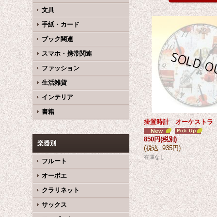
文具
手紙・カード
ブック関連
スマホ・携帯関連
ファッション
生活雑貨
インテリア
書籍
掛置時計 オーケストラ
850円
(税別)
楽器別
(
税込
:
935円
)
在庫なし
フルート
オーボエ
クラリネット
サックス