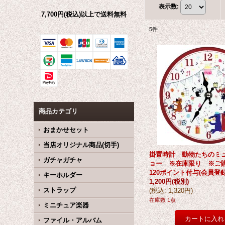
表示数
:
7,700円(税込)以上で送料無料
5
件
商品カテゴリ
おまかせセット
当店オリジナル商品(切手)
掛置時計 動物たちのミ
ガチャガチャ
ョー ※在庫限り ※ご
120ポイント付与(会員登録
キーホルダー
1,200円
(税別)
ストラップ
(
税込
:
1,320円
)
在庫数 1点
ミニチュア楽器
ファイル・アルバム