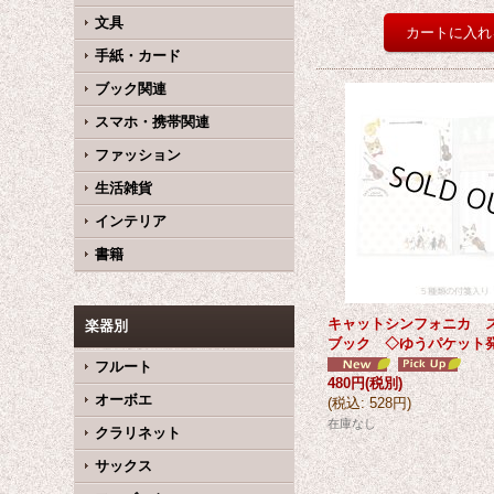
文具
手紙・カード
ブック関連
スマホ・携帯関連
ファッション
生活雑貨
インテリア
書籍
キャットシンフォニカ 
楽器別
ブック ◇ゆうパケット
フルート
480円
(税別)
オーボエ
(
税込
:
528円
)
在庫なし
クラリネット
サックス