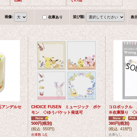
画像
:
並び順
:
在庫あり
表
石アンデルセ
CHOICE FUSEN ミュージック ポケ
コロボックル
モン ◇ゆうパケット発送可
※在庫限り ◇
500円
(税別)
380円
(税別)
(
税込
:
550円
)
(
税込
:
418円
)
在庫数 1点
在庫なし