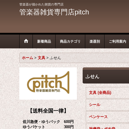
管楽器が描かれた雑貨の専門店
管楽器雑貨専門店pitch
新着商品
商品カテゴリ
楽器別
ご利用案内
ホーム
>
文具
>
ふせん
ふせん
文具 (全商品)
シール
【送料全国一律】
ペンケース
佐川急便・ゆうパック 600円
ゆうパケット 300円
祝儀袋・ポチ袋