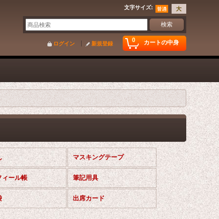
文字サイズ
:
0
カートの中身
ログイン
新規登録
ん
マスキングテープ
フィール帳
筆記用具
袋
出席カード