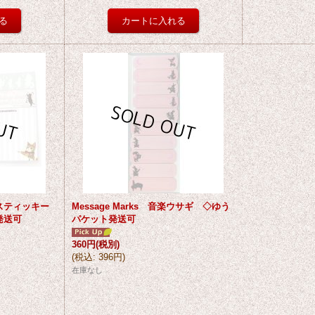
スティッキー
Message Marks 音楽ウサギ ◇ゆう
発送可
パケット発送可
360円
(税別)
(
税込
:
396円
)
在庫なし