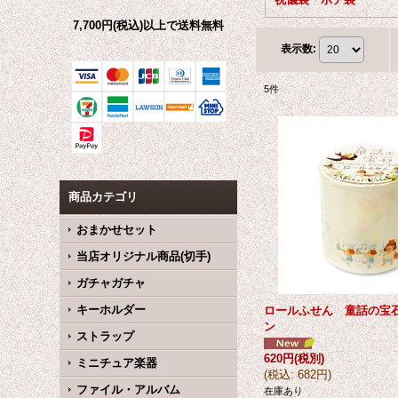
7,700円(税込)以上で送料無料
表示数
:
5
件
商品カテゴリ
おまかせセット
当店オリジナル商品(切手)
ガチャガチャ
キーホルダー
ロールふせん 童話の宝
ン
ストラップ
620円
(税別)
ミニチュア楽器
(
税込
:
682円
)
ファイル・アルバム
在庫あり