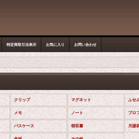
特定商取引法表示
お気に入り
お問い合わせ
クリップ
マグネット
ふせ
メモ
ノート
プロ
パスケース
領収書
月謝
色紙
その他