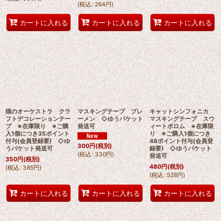
(
税込
:
264
円
)
カートに入れる
カートに入れる
カートに入れる
猫のオーケストラ クラ
マスキングテープ ブレ
キャットシンフォニカ
フトデコレーションテー
ーメン ◇ゆうパケット
マスキングテープ スウ
プ ※在庫限り ※ご購
発送可
ィートポロム ※在庫限
入1個につき35ポイント
り ※ご購入1個につき
付与(会員登録要) ◇ゆ
48ポイント付与(会員登
300
円
(税別)
うパケット発送可
録要) ◇ゆうパケット
(
税込
:
330
円
)
発送可
350
円
(税別)
480
円
(税別)
(
税込
:
385
円
)
(
税込
:
528
円
)
カートに入れる
カートに入れる
カートに入れる