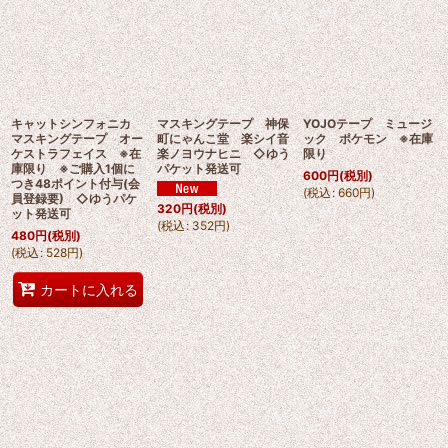
キャットシンフォニカ
マスキングテープ 神保
YOJOテープ ミュージ
マスキングテープ オー
町にゃんこ堂 楽シイ音
ック ポケモン ※在庫
ケストラフェイス ※在
楽ノヨウナヒニ ◇ゆう
限り
庫限り ※ご購入1個に
パケット発送可
600
円
(税別)
つき48ポイント付与(会
(
税込
:
660
円
)
員登録要) ◇ゆうパケ
320
円
(税別)
ット発送可
(
税込
:
352
円
)
480
円
(税別)
(
税込
:
528
円
)
カートに入れる