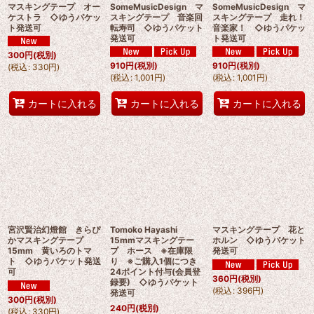
マスキングテープ オー
SomeMusicDesign マ
SomeMusicDesign マ
ケストラ ◇ゆうパケッ
スキングテープ 音楽回
スキングテープ 走れ！
ト発送可
転寿司 ◇ゆうパケット
音楽家！ ◇ゆうパケッ
発送可
ト発送可
300
円
(税別)
910
円
(税別)
910
円
(税別)
(
税込
:
330
円
)
(
税込
:
1,001
円
)
(
税込
:
1,001
円
)
カートに入れる
カートに入れる
カートに入れる
宮沢賢治幻燈館 きらぴ
Tomoko Hayashi
マスキングテープ 花と
かマスキングテープ
15mmマスキングテー
ホルン ◇ゆうパケット
15mm 黄いろのトマ
プ ホース ※在庫限
発送可
ト ◇ゆうパケット発送
り ※ご購入1個につき
可
24ポイント付与(会員登
360
円
(税別)
録要) ◇ゆうパケット
(
税込
:
396
円
)
発送可
300
円
(税別)
240
円
(税別)
(
税込
:
330
円
)