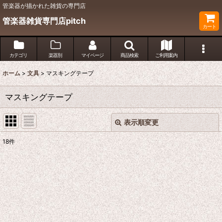
管楽器が描かれた雑貨の専門店
管楽器雑貨専門店pitch
カート
カテゴリ
楽器別
マイページ
商品検索
ご利用案内
ホーム
>
文具
>
マスキングテープ
マスキングテープ
表示順変更
閉じる
18
件
表示数
:
並び順
:
絞り込む