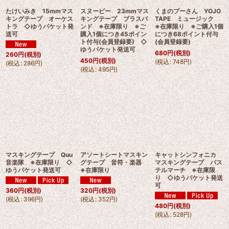
たけいみき 15mmマス
スヌーピー 23mmマス
くまのプーさん YOJO
キングテープ オーケス
キングテープ ブラスバ
TAPE ミュージック
トラ ◇ゆうパケット発
ンド ※在庫限り ※ご
※在庫限り ※ご購入1個
送可
購入1個につき45ポイン
につき68ポイント付与
ト付与(会員登録要) ◇
(会員登録要)
ゆうパケット発送可
680
円
(税別)
260
円
(税別)
450
円
(税別)
(
税込
:
748
円
)
(
税込
:
286
円
)
(
税込
:
495
円
)
マスキングテープ Quu
アソートシートマスキン
キャットシンフォニカ
音楽隊 ※在庫限り ◇
グテープ 音符・楽器
マスキングテープ パス
ゆうパケット発送可
※在庫限り
テルマーチ ※在庫限
り ◇ゆうパケット発送
可
360
円
(税別)
320
円
(税別)
(
税込
:
396
円
)
(
税込
:
352
円
)
480
円
(税別)
(
税込
:
528
円
)