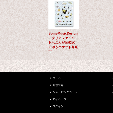
SomeMusicDesign
クリアファイル
おちこんだ音楽家
◇ゆうパケット発送
可
ホーム
新規登録
ショッピングカート
マイページ
ログイン