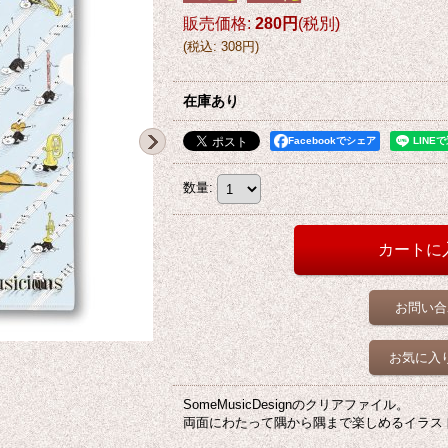
販売価格
:
280円
(税別)
(
税込
:
308円
)
在庫あり
Facebookでシェア
数量
:
お問い合
お気に入
SomeMusicDesignのクリアファイル。
両面にわたって隅から隅まで楽しめるイラス