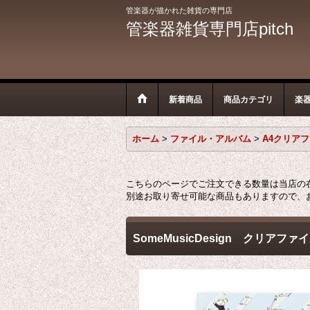
管楽器が描かれた雑貨の専門店
管楽器雑貨専門店pitch
新着商品
商品カテゴリ
楽
ホーム
>
ファイル・アルバム
>
A4クリア
こちらのページでご注文できる数量は当店の
別途お取り寄せ可能な商品もありますので、
SomeMusicDesign クリ