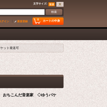
文字サイズ
:
0
カートの中身
ログイン
新規登録
うパケット発送可
ァイル おちこんだ音楽家 ◇ゆうパケ