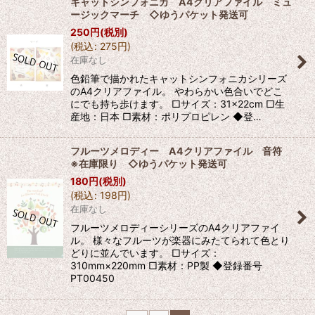
キャットシンフォニカ A4クリアファイル ミュ
ージックマーチ ◇ゆうパケット発送可
250
円
(税別)
(
税込
:
275
円
)
在庫なし
色鉛筆で描かれたキャットシンフォニカシリーズ
のA4クリアファイル。 やわらかい色合いでどこ
にでも持ち歩けます。 □サイズ：31×22cm □生
産地：日本 □素材：ポリプロピレン ◆登…
フルーツメロディー A4クリアファイル 音符
※在庫限り ◇ゆうパケット発送可
180
円
(税別)
(
税込
:
198
円
)
在庫なし
フルーツメロディーシリーズのA4クリアファイ
ル。 様々なフルーツが楽器にみたてられて色とり
どりに並んでいます。 □サイズ：
310mm×220mm □素材：PP製 ◆登録番号
PT00450