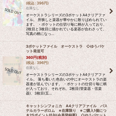
(
税込
:
396
円
)
在庫なし
オーケストラシリーズの3ポケットA4クリアファ
イル。 所狭しと楽器が華やかに散りばめられてい
ます。 ・ポケットの仕切り毎に柄が入っており、
2枚目と3枚目に描かれている楽器が合わさって、
写真の柄になっ…
3ポケットファイル オーケストラ ◇ゆうパケ
ット発送可
360
円
(税別)
(
税込
:
396
円
)
在庫なし
オーケストラシリーズの3ポケットA4クリアファ
イル。 落ち着いた色合いの中にオーケストラの楽
器達が並んでいます。 ・ポケットの仕切り毎に柄
が入っており、それぞれ、2枚目(管楽器・弦楽
器)、3枚目(五…
キャットシンフォニカ A4クリアファイル パス
テルカラーポロム ※在庫限り ※ご購入1個につ
き25ポイント付与(会員登録要) ◇ゆうパケット