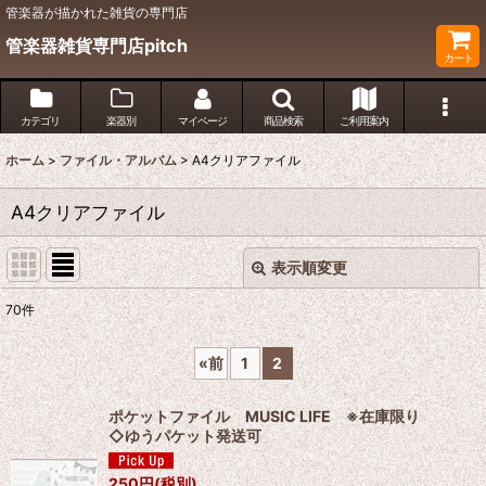
管楽器が描かれた雑貨の専門店
管楽器雑貨専門店pitch
カート
カテゴリ
楽器別
マイページ
商品検索
ご利用案内
ホーム
>
ファイル・アルバム
>
A4クリアファイル
A4クリアファイル
表示順変更
閉じる
70
件
表示数
:
«
前
1
2
並び順
:
ポケットファイル MUSIC LIFE ※在庫限り
◇ゆうパケット発送可
絞り込む
250
円
(税別)