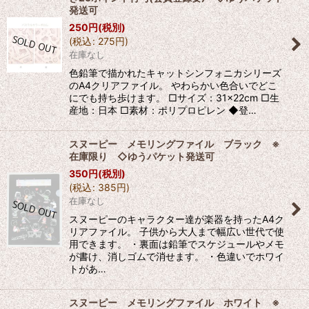
発送可
250
円
(税別)
(
税込
:
275
円
)
在庫なし
色鉛筆で描かれたキャットシンフォニカシリーズ
のA4クリアファイル。 やわらかい色合いでどこ
にでも持ち歩けます。 □サイズ：31×22cm □生
産地：日本 □素材：ポリプロピレン ◆登…
スヌーピー メモリングファイル ブラック ※
在庫限り ◇ゆうパケット発送可
350
円
(税別)
(
税込
:
385
円
)
在庫なし
スヌーピーのキャラクター達が楽器を持ったA4ク
リアファイル。 子供から大人まで幅広い世代で使
用できます。 ・裏面は鉛筆でスケジュールやメモ
が書け、消しゴムで消せます。 ・色違いでホワイ
トがあ…
スヌーピー メモリングファイル ホワイト ※