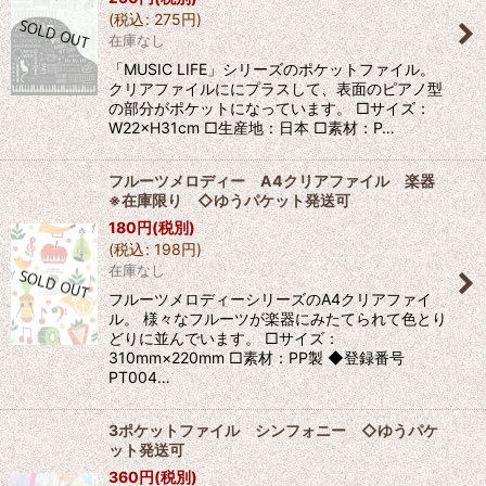
(
税込
:
275
円
)
在庫なし
「MUSIC LIFE」シリーズのポケットファイル。
クリアファイルににプラスして、表面のピアノ型
の部分がポケットになっています。 □サイズ：
W22×H31cm □生産地：日本 □素材：P…
フルーツメロディー A4クリアファイル 楽器
※在庫限り ◇ゆうパケット発送可
180
円
(税別)
(
税込
:
198
円
)
在庫なし
フルーツメロディーシリーズのA4クリアファイ
ル。 様々なフルーツが楽器にみたてられて色とり
どりに並んでいます。 □サイズ：
310mm×220mm □素材：PP製 ◆登録番号
PT004…
3ポケットファイル シンフォニー ◇ゆうパケ
ット発送可
360
円
(税別)