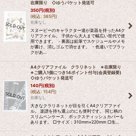
在庫限り ◇ゆうパケット発送可
350
円
(税別)
(
税込
:
385
円
)
在庫なし
スヌーピーのキャラクター達が楽器を持ったA4ク
リアファイル。 子供から大人まで幅広い世代で使
用できます。 ・裏面は鉛筆でスケジュールやメモ
が書け、消しゴムで消せます。 ・色違いでブラッ
クがあ…
A4クリアファイル クラリネット ※在庫限り
※ご購入1個につき14ポイント付与(会員登録要)
◇ゆうパケット発送可
140
円
(税別)
(
税込
:
154
円
)
在庫なし
大きなクラリネットが目を引くA4クリアファイ
ル。 楽譜を持ち運ぶのにも便利です。 同じ柄の
スリムペンケース、ボックスティッシュカバーも
あります。 □サイズ：310mm×220mm □生…