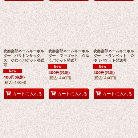
吹奏楽部ネームキーホル
吹奏楽部ネームキーホル
吹奏楽部ネームキーホル
ダー バリトンサック
ダー ファゴット ◇ゆ
ダー トランペット ◇
ス ◇ゆうパケット発送
うパケット発送可
ゆうパケット発送可
可
400
円
(税別)
400
円
(税別)
400
円
(税別)
(
税込
:
440
円
)
(
税込
:
440
円
)
(
税込
:
440
円
)
カートに入れる
カートに入れる
カートに入れる