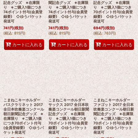
記念グッズ ※在庫限
聞記念グッズ ※在庫限
記念グッズ ※在庫限
り ※ご購入1個につき
り ※ご購入1個につき
り ※ご購入1個につき
74ポイント付与(会員登
74ポイント付与(会員登
70ポイント付与(会員登
録要) ◇ゆうパケット
録要) ◇ゆうパケット
録要) ◇ゆうパケット
発送可
発送可
発送可
741
円
(税別)
741
円
(税別)
694
円
(税別)
(
税込
:
815
円
)
(
税込
:
815
円
)
(
税込
:
763
円
)
カートに入れる
カートに入れる
カートに入れる
こまねこキーホルダー
こまねこキーホルダー
こまねこキーホルダー
バスクラリネット 2017
サックス 2017 全日本吹
ファゴット 2017 全日本
全日本吹奏楽コンクール
奏楽コンクール朝日新聞
吹奏楽コンクール朝日新
朝日新聞記念グッズ ※
記念グッズ ※在庫限
聞記念グッズ ※在庫限
在庫限り ※ご購入1個
り ※ご購入1個につき
り ※ご購入1個につき
につき70ポイント付与
70ポイント付与(会員登
70ポイント付与(会員登
(会員登録要) ◇ゆうパ
録要) ◇ゆうパケット
録要) ◇ゆうパケット
ケット発送可
発送可
発送可