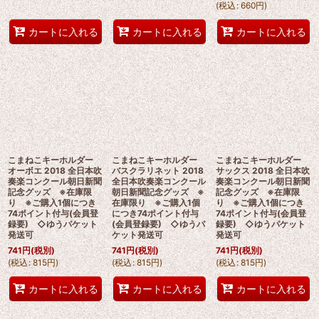
(
税込
:
660
円
)
カートに入れる
カートに入れる
カートに入れる
こまねこキーホルダー
こまねこキーホルダー
こまねこキーホルダー
オーボエ 2018 全日本吹
バスクラリネット 2018
サックス 2018 全日本吹
奏楽コンクール朝日新聞
全日本吹奏楽コンクール
奏楽コンクール朝日新聞
記念グッズ ※在庫限
朝日新聞記念グッズ ※
記念グッズ ※在庫限
り ※ご購入1個につき
在庫限り ※ご購入1個
り ※ご購入1個につき
74ポイント付与(会員登
につき74ポイント付与
74ポイント付与(会員登
録要) ◇ゆうパケット
(会員登録要) ◇ゆうパ
録要) ◇ゆうパケット
発送可
ケット発送可
発送可
741
円
(税別)
741
円
(税別)
741
円
(税別)
(
税込
:
815
円
)
(
税込
:
815
円
)
(
税込
:
815
円
)
カートに入れる
カートに入れる
カートに入れる