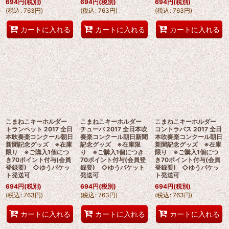
694
円
(税別)
694
円
(税別)
694
円
(税別)
(
税込
:
763
円
)
(
税込
:
763
円
)
(
税込
:
763
円
)
カートに入れる
カートに入れる
カートに入れる
こまねこキーホルダー
こまねこキーホルダー
こまねこキーホルダー
トランペット 2017 全日
チューバ 2017 全日本吹
コントラバス 2017 全日
本吹奏楽コンクール朝日
奏楽コンクール朝日新聞
本吹奏楽コンクール朝日
新聞記念グッズ ※在庫
記念グッズ ※在庫限
新聞記念グッズ ※在庫
限り ※ご購入1個につ
り ※ご購入1個につき
限り ※ご購入1個につ
き70ポイント付与(会員
70ポイント付与(会員登
き70ポイント付与(会員
登録要) ◇ゆうパケッ
録要) ◇ゆうパケット
登録要) ◇ゆうパケッ
ト発送可
発送可
ト発送可
694
円
(税別)
694
円
(税別)
694
円
(税別)
(
税込
:
763
円
)
(
税込
:
763
円
)
(
税込
:
763
円
)
カートに入れる
カートに入れる
カートに入れる