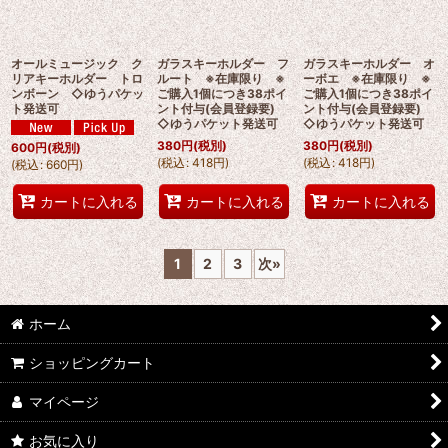
オールミュージック ク
ガラスキーホルダー フ
ガラスキーホルダー オ
リアキーホルダー トロ
ルート ※在庫限り ※
ーボエ ※在庫限り ※
ンボーン ◇ゆうパケッ
ご購入1個につき38ポイ
ご購入1個につき38ポイ
ト発送可
ント付与(会員登録要)
ント付与(会員登録要)
◇ゆうパケット発送可
◇ゆうパケット発送可
380
円
(税別)
380
円
(税別)
600
円
(税別)
(
税込
:
418
円
)
(
税込
:
418
円
)
(
税込
:
660
円
)
カートに入れる
カートに入れる
カートに入れる
1
2
3
次
»
ホーム
ショッピングカート
マイページ
お気に入り