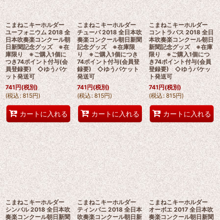
こまねこキーホルダー
こまねこキーホルダー
こまねこキーホルダー
ユーフォニウム 2018 全
チューバ 2018 全日本吹
コントラバス 2018 全日
日本吹奏楽コンクール朝
奏楽コンクール朝日新聞
本吹奏楽コンクール朝日
日新聞記念グッズ ※在
記念グッズ ※在庫限
新聞記念グッズ ※在庫
庫限り ※ご購入1個に
り ※ご購入1個につき
限り ※ご購入1個につ
つき74ポイント付与(会
74ポイント付与(会員登
き74ポイント付与(会員
員登録要) ◇ゆうパケ
録要) ◇ゆうパケット
登録要) ◇ゆうパケッ
ット発送可
発送可
ト発送可
741
円
(税別)
741
円
(税別)
741
円
(税別)
(
税込
:
815
円
)
(
税込
:
815
円
)
(
税込
:
815
円
)
カートに入れる
カートに入れる
カートに入れる
こまねこキーホルダー
こまねこキーホルダー
こまねこキーホルダー
シンバル 2018 全日本吹
ティンパニ 2018 全日本
オーボエ 2017 全日本吹
奏楽コンクール朝日新聞
吹奏楽コンクール朝日新
奏楽コンクール朝日新聞