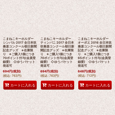
こまねこキーホルダー
こまねこキーホルダー
こまねこキーホルダー
シンバル 2017 全日本吹
ティンパニ 2017 全日本
オーボエ 2016 全日本吹
奏楽コンクール朝日新聞
吹奏楽コンクール朝日新
奏楽コンクール朝日新聞
記念グッズ ※在庫限
聞記念グッズ ※在庫限
記念グッズ ※在庫限
り ※ご購入1個につき
り ※ご購入1個につき
り ※ご購入1個につき
70ポイント付与(会員登
70ポイント付与(会員登
65ポイント付与(会員登
録要) ◇ゆうパケット
録要) ◇ゆうパケット
録要) ◇ゆうパケット
発送可
発送可
発送可
694
円
(税別)
694
円
(税別)
648
円
(税別)
(
税込
:
763
円
)
(
税込
:
763
円
)
(
税込
:
712
円
)
カートに入れる
カートに入れる
カートに入れる