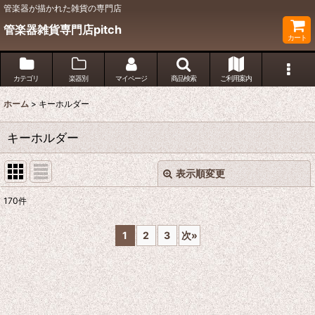
管楽器が描かれた雑貨の専門店
管楽器雑貨専門店pitch
カート
カテゴリ
楽器別
マイページ
商品検索
ご利用案内
ホーム
>
キーホルダー
キーホルダー
表示順変更
閉じる
170
件
表示数
:
1
2
3
次
»
並び順
:
絞り込む