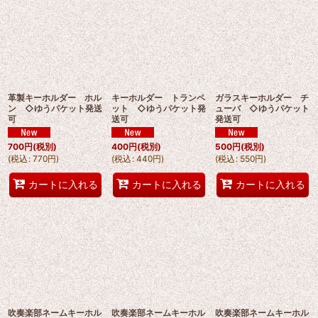
革製キーホルダー ホル
キーホルダー トランペ
ガラスキーホルダー チ
ン ◇ゆうパケット発送
ット ◇ゆうパケット発
ューバ ◇ゆうパケット
可
送可
発送可
700
円
(税別)
400
円
(税別)
500
円
(税別)
(
税込
:
770
円
)
(
税込
:
440
円
)
(
税込
:
550
円
)
カートに入れる
カートに入れる
カートに入れる
吹奏楽部ネームキーホル
吹奏楽部ネームキーホル
吹奏楽部ネームキーホル