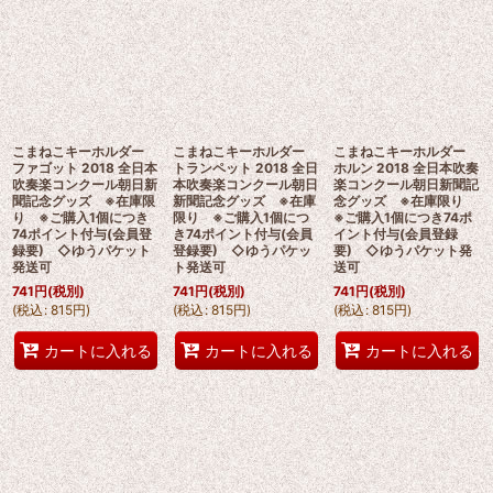
こまねこキーホルダー
こまねこキーホルダー
こまねこキーホルダー
ファゴット 2018 全日本
トランペット 2018 全日
ホルン 2018 全日本吹奏
吹奏楽コンクール朝日新
本吹奏楽コンクール朝日
楽コンクール朝日新聞記
聞記念グッズ ※在庫限
新聞記念グッズ ※在庫
念グッズ ※在庫限り
り ※ご購入1個につき
限り ※ご購入1個につ
※ご購入1個につき74ポ
74ポイント付与(会員登
き74ポイント付与(会員
イント付与(会員登録
録要) ◇ゆうパケット
登録要) ◇ゆうパケッ
要) ◇ゆうパケット発
発送可
ト発送可
送可
741
円
(税別)
741
円
(税別)
741
円
(税別)
(
税込
:
815
円
)
(
税込
:
815
円
)
(
税込
:
815
円
)
カートに入れる
カートに入れる
カートに入れる