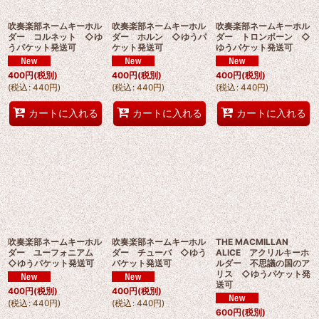
吹奏楽部ネームキーホル
吹奏楽部ネームキーホル
吹奏楽部ネームキーホル
ダー コルネット ◇ゆ
ダー ホルン ◇ゆうパ
ダー トロンボーン ◇
うパケット発送可
ケット発送可
ゆうパケット発送可
400
円
(税別)
400
円
(税別)
400
円
(税別)
(
税込
:
440
円
)
(
税込
:
440
円
)
(
税込
:
440
円
)
カートに入れる
カートに入れる
カートに入れる
吹奏楽部ネームキーホル
吹奏楽部ネームキーホル
THE MACMILLAN
ダー ユーフォニアム
ダー チューバ ◇ゆう
ALICE アクリルキーホ
◇ゆうパケット発送可
パケット発送可
ルダー 不思議の国のア
リス ◇ゆうパケット発
送可
400
円
(税別)
400
円
(税別)
(
税込
:
440
円
)
(
税込
:
440
円
)
600
円
(税別)