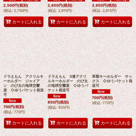
2,500
円
(税別)
2,650
円
(税別)
2,650
円
(税別)
(
税込
:
2,750
円
)
(
税込
:
2,915
円
)
(
税込
:
2,915
円
)
カートに入れる
カートに入れる
カートに入れる
ドラえもん アクリルキ
ドラえもん 3連アクリ
革製キーホルダー サッ
ーホルダー ジャイア
ルキーホルダー のび太
クス ◇ゆうパケット発
ン のび太の地球交響
の地球交響楽 ◇ゆうパ
送可
楽 ◇ゆうパケット発送
ケット発送可
可
700
円
(税別)
850
円
(税別)
(
税込
:
770
円
)
700
円
(税別)
(
税込
:
935
円
)
(
税込
:
770
円
)
カートに入れる
カートに入れる
カートに入れる