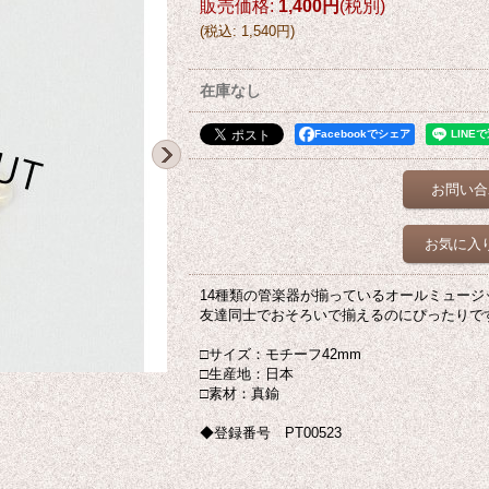
販売価格
:
1,400円
(税別)
(
税込
:
1,540円
)
在庫なし
Facebookでシェア
お問い合
お気に入
14種類の管楽器が揃っているオールミュージ
友達同士でおそろいで揃えるのにぴったりで
□サイズ：モチーフ42mm
□生産地：日本
□素材：真鍮
◆登録番号 PT00523