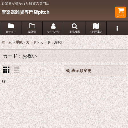
管楽器が描かれた雑貨の専門店
管楽器雑貨専門店pitch
カート
カテゴリ
楽器別
マイページ
商品検索
ご利用案内
ホーム
>
手紙・カード
>
カード：お祝い
カード：お祝い
表示順変更
閉じる
3
件
表示数
:
並び順
:
絞り込む