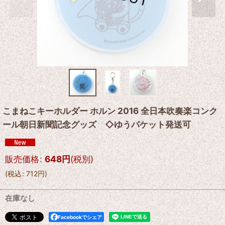
こまねこキーホルダー ホルン 2016 全日本吹奏楽コンク
ール朝日新聞記念グッズ ◇ゆうパケット発送可
販売価格
:
648
円
(税別)
(
税込
:
712
円
)
在庫なし
Facebookでシェア