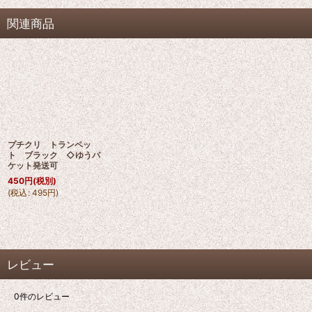
関連商品
プチクリ トランペッ
ト ブラック ◇ゆうパ
ケット発送可
450
円
(税別)
(
税込
:
495
円
)
レビュー
0
件のレビュー