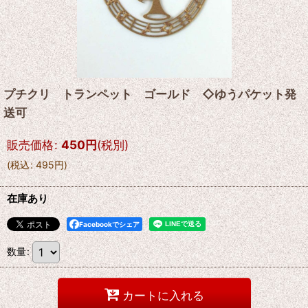
プチクリ トランペット ゴールド ◇ゆうパケット発
送可
販売価格
:
450
円
(税別)
(
税込
:
495
円
)
在庫あり
Facebookでシェア
数量
:
カートに入れる