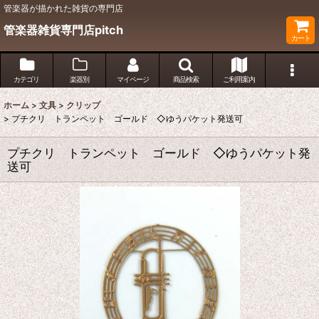
管楽器が描かれた雑貨の専門店
管楽器雑貨専門店pitch
カート
カテゴリ
楽器別
マイページ
商品検索
ご利用案内
ホーム
>
文具
>
クリップ
>
プチクリ トランペット ゴールド ◇ゆうパケット発送可
プチクリ トランペット ゴールド ◇ゆうパケット発
送可