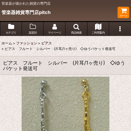
管楽器が描かれた雑貨の専門店
管楽器雑貨専門店pitch
カート
カテゴリ
楽器別
マイページ
商品検索
ご利用案内
ホーム
>
ファッション
>
ピアス
>
ピアス フルート シルバー (片耳/1ヶ売り) ◇ゆうパケット発送可
ピアス フルート シルバー (片耳/1ヶ売り) ◇ゆう
パケット発送可