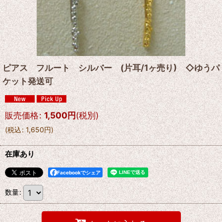
ピアス フルート シルバー (片耳/1ヶ売り) ◇ゆうパ
ケット発送可
販売価格
:
1,500
円
(税別)
(
税込
:
1,650
円
)
在庫あり
Facebookでシェア
数量
: