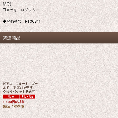
部分)
□メッキ：ロジウム
◆登録番号 PT00811
関連商品
ピアス フルート ゴー
ルド (片耳/1ヶ売り)
◇ゆうパケット発送可
1,500
円
(税別)
(
税込
:
1,650
円
)