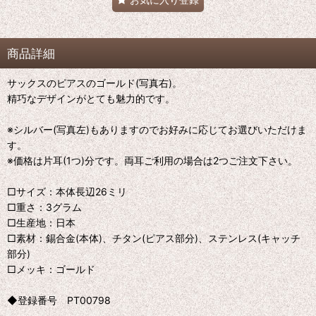
商品詳細
サックスのピアスのゴールド(写真右)。
精巧なデザインがとても魅力的です。
※シルバー(写真左)もありますのでお好みに応じてお選びいただけま
す。
※価格は片耳(1つ)分です。両耳ご利用の場合は2つご注文下さい。
□サイズ：本体長辺26ミリ
□重さ：3グラム
□生産地：日本
□素材：錫合金(本体)、チタン(ピアス部分)、ステンレス(キャッチ
部分)
□メッキ：ゴールド
◆登録番号 PT00798