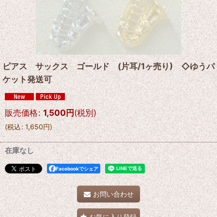
ピアス サックス ゴールド (片耳/1ヶ売り) ◇ゆうパ
ケット発送可
販売価格
:
1,500
円
(税別)
(
税込
:
1,650
円
)
在庫なし
Facebookでシェア
お問い合わせ
お気に入り登録