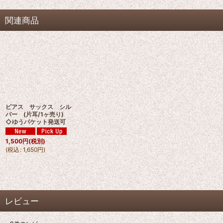
関連商品
ピアス サックス シル
バー (片耳/1ヶ売り)
◇ゆうパケット発送可
1,500
円
(税別)
(
税込
:
1,650
円
)
レビュー