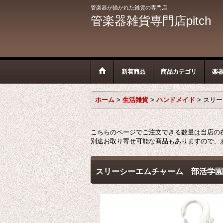
管楽器が描かれた雑貨の専門店
管楽器雑貨専門店pitch
新着商品
商品カテゴリ
楽
ホーム
>
生活雑貨
>
ハンドメイド
>
スリー
こちらのページでご注文できる数量は当店の
別途お取り寄せ可能な商品もありますので、
スリーシーエムチャーム 部活学園