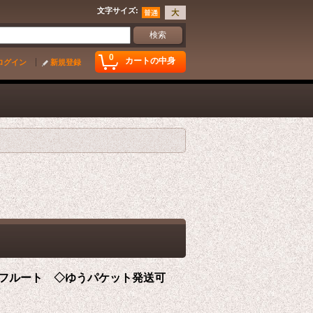
文字サイズ
:
0
カートの中身
ログイン
新規登録
フルート ◇ゆうパケット発送可