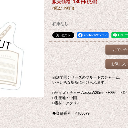
販売価格
:
180円
(税別)
(
税込
:
198円
)
在庫なし
Facebookでシェア
お問い合
お気に入
部活学園シリーズのフルートのチャーム。
いろいろな場所に付けられます。
□サイズ：チャーム本体W30mm×H35mm×D2
□生産地：中国
□素材：アクリル
◆登録番号 PT03679