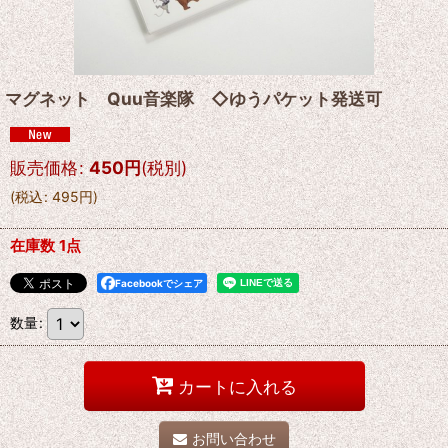
マグネット Quu音楽隊 ◇ゆうパケット発送可
販売価格
:
450
円
(税別)
(
税込
:
495
円
)
在庫数 1点
Facebookでシェア
数量
:
カートに入れる
お問い合わせ