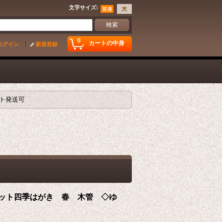
文字サイズ
:
0
カートの中身
ログイン
新規登録
ット発送可
クキャット四季はがき 春 木管 ◇ゆ