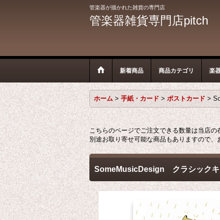
管楽器が描かれた雑貨の専門店
管楽器雑貨専門店pitch
新着商品
商品カテゴリ
楽
ホーム
>
手紙・カード
>
ポストカード
>
S
こちらのページでご注文できる数量は当店の
別途お取り寄せ可能な商品もありますので、
SomeMusicDesign クラ