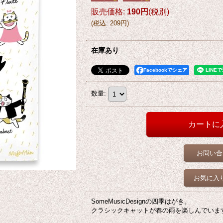
販売価格
:
190円
(税別)
(
税込
:
209円
)
在庫あり
Facebookでシェア
数量
:
お問い合
お気に入
SomeMusicDesignの四季はがき。
クラシックキャットが春の雨を楽しんでいま