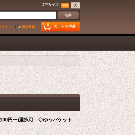
文字サイズ
:
0
カートの中身
ログイン
新規登録
100円〜)選択可 ◇ゆうパケット