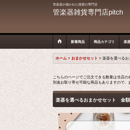
管楽器が描かれた雑貨の専門店
管楽器雑貨専門店pitch
新着商品
商品カテゴリ
楽
ホーム
>
おまかせセット
>
楽器を選べるおま
こちらのページでご注文できる数量は当店の
別途お取り寄せ可能な商品もありますので、
楽器を選べるおまかせセット 金額(