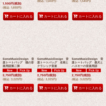
(
税込
:
1,540
円
)
(
税込
:
1,540
円
)
1,500
円
(税別)
(
税込
:
1,650
円
)
カートに入れる
カートに入れる
カートに入れる
SomeMusicDesign 音
SomeMusicDesign 音
SomeMusicDesign 音
楽トートバッグ 猫の音
楽トートバッグ 名画と
楽トートバッグ 柴犬と
楽用語第二弾
クラシック音楽
ハスキーの音楽用語
2,750
円
(税別)
2,750
円
(税別)
2,750
円
(税別)
(
税込
:
3,025
円
)
(
税込
:
3,025
円
)
(
税込
:
3,025
円
)
カートに入れる
カートに入れる
カートに入れる