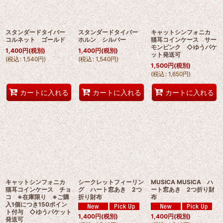
絞り込む
スタンダードタイバー
スタンダードタイバー
キャットシンフォニカ
コルネット ゴールド
ホルン シルバー
猫耳コインケース サー
モンピンク ◇ゆうパケ
1,400
円
(税別)
1,400
円
(税別)
ット発送可
(
税込
:
1,540
円
)
(
税込
:
1,540
円
)
1,500
円
(税別)
(
税込
:
1,650
円
)
カートに入れる
カートに入れる
カートに入れる
キャットシンフォニカ
シークレットフィーリン
MUSICA MUSICA ハ
猫耳コインケース チョ
グ ハート窓あき 2つ
ート窓あき 2つ折り財
コ ※在庫限り ※ご購
折り財布
布
入1個につき150ポイン
ト付与 ◇ゆうパケット
1,400
円
(税別)
1,400
円
(税別)
発送可