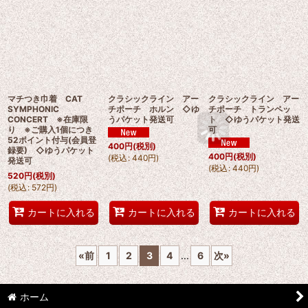
マチつき巾着 CAT
クラシックライン アー
クラシックライン アー
SYMPHONIC
チポーチ ホルン ◇ゆ
チポーチ トランペッ
CONCERT ※在庫限
うパケット発送可
ト ◇ゆうパケット発送
り ※ご購入1個につき
可
52ポイント付与(会員登
400
円
(税別)
録要) ◇ゆうパケット
400
円
(税別)
(
税込
:
440
円
)
発送可
(
税込
:
440
円
)
520
円
(税別)
(
税込
:
572
円
)
カートに入れる
カートに入れる
カートに入れる
«
前
1
2
3
4
...
6
次
»
ホーム