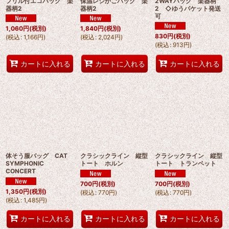
フリル付エコバッグ 楽
保温レジかごバック 楽
2WAYバッグ 楽器柄
器柄2
器柄2
2 ◇ゆうパケット発送
可
1,060
円
(税別)
1,840
円
(税別)
830
円
(税別)
(
税込
:
1,166
円
)
(
税込
:
2,024
円
)
(
税込
:
913
円
)
カートに入れる
カートに入れる
カートに入れる
体そう服バッグ CAT
クラシックライン 縦型
クラシックライン 縦型
SYMPHONIC
トート ホルン
トート トランペット
CONCERT
700
円
(税別)
700
円
(税別)
1,350
円
(税別)
(
税込
:
770
円
)
(
税込
:
770
円
)
(
税込
:
1,485
円
)
カートに入れる
カートに入れる
カートに入れる