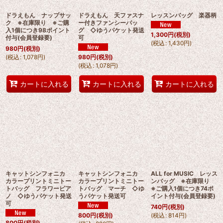
ドラえもん ナップサッ
ドラえもん 天ファスナ
レッスンバッグ 楽器柄
ク ※在庫限り ※ご購
ー付きファンシーバッ
入1個につき98ポイント
グ ◇ゆうパケット発送
1,300
円
(税別)
付与(会員登録要)
可
(
税込
:
1,430
円
)
980
円
(税別)
(
税込
:
1,078
円
)
980
円
(税別)
(
税込
:
1,078
円
)
カートに入れる
カートに入れる
カートに入れる
キャットシンフォニカ
キャットシンフォニカ
ALL for MUSIC レッス
カラープリントミニトー
カラープリントミニトー
ンバッグ ※在庫限り
トバッグ フラワーピア
トバッグ マーチ ◇ゆ
※ご購入1個につき74ポ
ノ ◇ゆうパケット発送
うパケット発送可
イント付与(会員登録要)
可
740
円
(税別)
(
税込
:
814
円
)
800
円
(税別)
800
円
(税別)