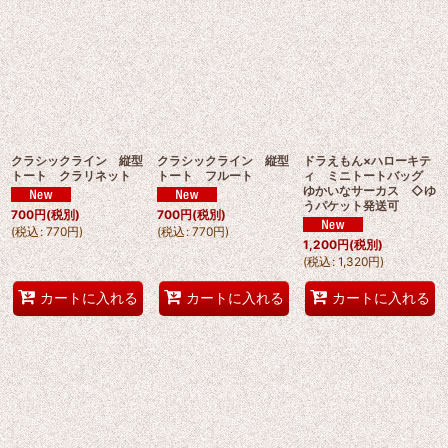
クラシックライン 縦型
クラシックライン 縦型
ドラえもん×ハローキテ
トート クラリネット
トート フルート
ィ ミニトートバッグ
ゆかいなサーカス ◇ゆ
うパケット発送可
700
円
(税別)
700
円
(税別)
(
税込
:
770
円
)
(
税込
:
770
円
)
1,200
円
(税別)
(
税込
:
1,320
円
)
カートに入れる
カートに入れる
カートに入れる