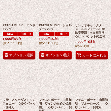
PATCH MUSIC ハンド
PATCH MUSIC ショル
サンリオキャラクター
バッグ
ダーバッグ
ズ ユニフォーム巾着
吹奏楽部 ※在庫限り
◇ゆうパケット発送可
1,000
円
(税別)
1,000
円
(税別)
1,000
円
(税別)
(
税込
:
1,100
円
)
(
税込
:
1,100
円
)
(
税込
:
1,100
円
)
オプション選択
オプション選択
カートに入れる
巾着 スターダストシン
マチありポーチ 山田和
マチありポーチ 山田和
フォニー ◇ゆうパケッ
明「ワインのための協奏
明「ブルーローズ」 ◇
ト発送可
曲」 ◇ゆうパケット発
ゆうパケット発送可
送可