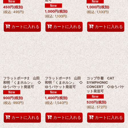
450
円
(税別)
1,000
円
(税別)
1,000
円
(税別)
(
税込
:
495
円
)
(
税込
:
1,100
円
)
(
税込
:
1,100
円
)
カートに入れる
カートに入れる
カートに入れる
フラットポーチ2 山田
フラットポーチ1 山田
コップ巾着 CAT
和明「くまホルン」 ◇
和明「くまホルン」 ◇
SYMPHONIC
ゆうパケット発送可
ゆうパケット発送可
CONCERT ◇ゆうパケ
ット発送可
900
円
(税別)
1,400
円
(税別)
520
円
(税別)
(
税込
:
990
円
)
(
税込
:
1,540
円
)
(
税込
:
572
円
)
カートに入れる
カートに入れる
カートに入れる