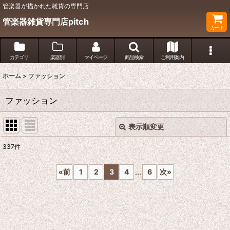
管楽器が描かれた雑貨の専門店
管楽器雑貨専門店pitch
カート
カテゴリ
楽器別
マイページ
商品検索
ご利用案内
ホーム
>
ファッション
ファッション
表示順変更
閉じる
337
件
サブカテゴリ
:
«
前
1
2
3
4
...
6
次
»
表示数
:
並び順
: