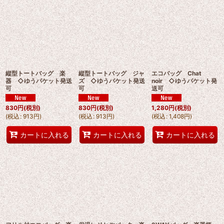
縦型トートバッグ 楽
縦型トートバッグ ジャ
エコバッグ Chat
器 ◇ゆうパケット発送
ズ ◇ゆうパケット発送
noir ◇ゆうパケット発
可
可
送可
830
円
(税別)
830
円
(税別)
1,280
円
(税別)
(
税込
:
913
円
)
(
税込
:
913
円
)
(
税込
:
1,408
円
)
カートに入れる
カートに入れる
カートに入れる