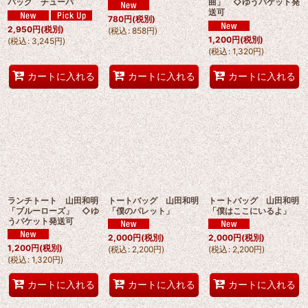
バッグ チューバ
曲」 ◇ゆうパケット発
送可
780
円
(税別)
2,950
円
(税別)
(
税込
:
858
円
)
1,200
円
(税別)
(
税込
:
3,245
円
)
(
税込
:
1,320
円
)
カートに入れる
カートに入れる
カートに入れる
ランチトート 山田和明
トートバッグ 山田和明
トートバッグ 山田和明
「ブルーローズ」 ◇ゆ
「僕のパレット」
「僕はここにいるよ」
うパケット発送可
2,000
円
(税別)
2,000
円
(税別)
1,200
円
(税別)
(
税込
:
2,200
円
)
(
税込
:
2,200
円
)
(
税込
:
1,320
円
)
カートに入れる
カートに入れる
カートに入れる