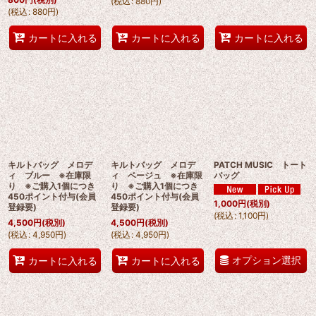
(
税込
:
880
円
)
(
税込
:
880
円
)
カートに入れる
カートに入れる
カートに入れる
キルトバッグ メロデ
キルトバッグ メロデ
PATCH MUSIC トート
ィ ブルー ※在庫限
ィ ベージュ ※在庫限
バッグ
り ※ご購入1個につき
り ※ご購入1個につき
450ポイント付与(会員
450ポイント付与(会員
1,000
円
(税別)
登録要)
登録要)
(
税込
:
1,100
円
)
4,500
円
(税別)
4,500
円
(税別)
(
税込
:
4,950
円
)
(
税込
:
4,950
円
)
オプション選択
カートに入れる
カートに入れる