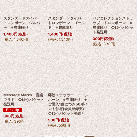
スタンダードタイバー
スタンダードタイバー
ベアコレクションストラ
トロンボーン シルバ
トロンボーン ゴール
ップ トロンボーン ※
ー ※在庫限り
ド ※在庫限り
在庫限り ◇ゆうパケッ
ト発送可
1,400
円
(税別)
1,400
円
(税別)
300
円
(税別)
(
税込
:
1,540
円
)
(
税込
:
1,540
円
)
(
税込
:
330
円
)
Message Marks 音楽
蒔絵ステッカー トロン
ウサギ ◇ゆうパケット
ボーン ※在庫限り ※
発送可
ご購入1個につき50ポイ
ント付与(会員登録要)
◇ゆうパケット発送可
360
円
(税別)
500
円
(税別)
(
税込
:
396
円
)
(
税込
:
550
円
)