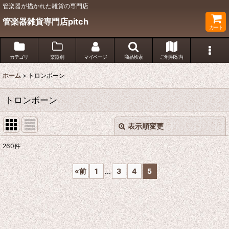
管楽器が描かれた雑貨の専門店
管楽器雑貨専門店pitch
カート
カテゴリ
楽器別
マイページ
商品検索
ご利用案内
ホーム
>
トロンボーン
トロンボーン
表示順変更
閉じる
260
件
表示数
:
«
前
1
...
3
4
5
並び順
:
絞り込む