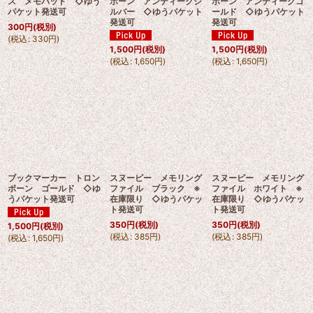
ス メモパッド ◇ゆう
ボーン アンティークシ
ボーン アンティークゴ
パケット発送可
ルバー ◇ゆうパケット
ールド ◇ゆうパケット
発送可
発送可
300
円
(税別)
(
税込
:
330
円
)
1,500
円
(税別)
1,500
円
(税別)
(
税込
:
1,650
円
)
(
税込
:
1,650
円
)
ブックマーカー トロン
スヌーピー メモリング
スヌーピー メモリング
ボーン ゴールド ◇ゆ
ファイル ブラック ※
ファイル ホワイト ※
うパケット発送可
在庫限り ◇ゆうパケッ
在庫限り ◇ゆうパケッ
ト発送可
ト発送可
350
円
(税別)
350
円
(税別)
1,500
円
(税別)
(
税込
:
385
円
)
(
税込
:
385
円
)
(
税込
:
1,650
円
)