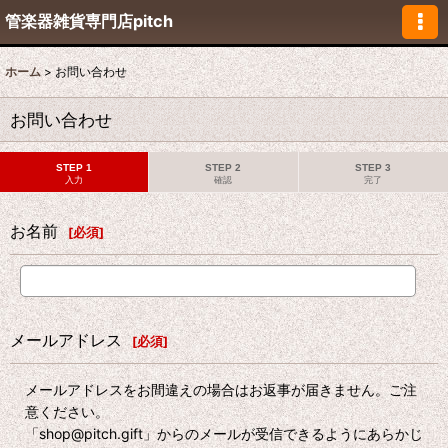
管楽器雑貨専門店pitch
ホーム
>
お問い合わせ
お問い合わせ
STEP 1
STEP 2
STEP 3
入力
確認
完了
お名前
[
必須
]
メールアドレス
[
必須
]
メールアドレスをお間違えの場合はお返事が届きません。ご注
意ください。
「shop@pitch.gift」からのメールが受信できるようにあらかじ